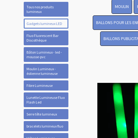
MOULIN
Tous nos produits
lumineux
BALLONS POUR LES EN
Gadgets lumineux LED
Fluo Fluorescent Bar
BALLONS PUBLICIT
Discothèque
Bâton Lumineux - led -
mousse-pvc
Moulin Lumineux -
éolienne lumineuse
Fibre Lumineuse
Lunette Lumineuse Fluo
Flash Led
Serre tête lumineux
bracelets lumineux fluo