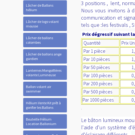
3 positions , lent, norm
Lâcher de Ballons
Nous vous invitons à d
hélium
communication et signal
Lâcher de logo volant
tels que :les festivals 
mousse
Prix dégressif suivant la
Lâcher de ballons
Quantité
Prix Un
colombes
Par 1 pièce
1,17h
Lâcher de ballons ange
Par 10 pièces
1,08h
gardien
Par 50 pièces
1,00h
Lanternes Mongolfières
Par 100 pièces
0,92h
volante Lumineuse
Par 200 pièces
0,88h
Ballon volant air
Par 500 pièces
0,84h
swimmer
Par 1000 pièces
0,75h
Hélium Vente Kit prêt à
.
gonfler les Ballons
Le bâton lumineux mous
Bouteille Hélium
Location Ballonium
l'aide d'un système d'
d'éclairage différents .