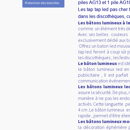
piles AG13 et 1 pile AG1
Protection des données
Les tap tap led pas cher f
dans les discothèques, co
Les bâtons lumineux à l
comme un élément très déco
Avec ses belles couleurs 
exclusivement dédié aux bâ
Offrez un baton led mousse 
tap led feront
à coup sûr p
les discothèques , les festiva
Le bâton lumineux
est id
le bâton lumineux led en
publicitaire , Il est par
communication événementiell
Les bâtons lumineux l
assure la sécurité. De plus
manière à ne pas les endo
activés. Cette languette p
4 cm .Le bâton lumineux est
rapide , permet d’être étei
Les bâtons lumineux mo
la décoration éphémère p