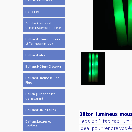
Hélice Lumineuse
Déco-Led
Articles Carnaval
Confettis Serpentin Fête
Ballons Hélium Licence
et Forme animaux
Ballons Latex
Ballons Hélium Déco Air
Ballons Lumineux - led -
Fluo
Ballon guirlande led
transparent
Ballons Publicitaires
Bâton lumineux mous
Leds dit " tap tap lum
Ballons Lettres et
Chiffres
Idéal pour rendre vos 