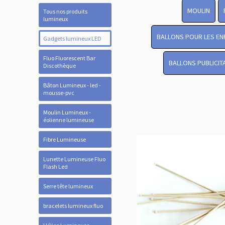
MOULIN
Tous nos produits
lumineux
BALLONS POUR LES EN
Gadgets lumineux LED
Fluo Fluorescent Bar
BALLONS PUBLICIT
Discothèque
Bâton Lumineux - led -
mousse-pvc
Moulin Lumineux -
éolienne lumineuse
Fibre Lumineuse
Lunette Lumineuse Fluo
Flash Led
Serre tête lumineux
bracelets lumineux fluo