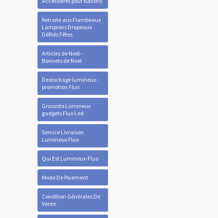
Accessoires pour Ballons
Retraite aux Flambeaux
Lampions Drapeaux
Défilés Fêtes
Articles de Noël -
Bonnets de Noel
Destockage lumineux-
promotion Fluo
Grossiste Lumineux
gadgets Fluo Led
Service Livraison
Lumineux Fluo
Qui Est Lumineux-Fluo
Mode De Paiement
Condition Générales De
Vente