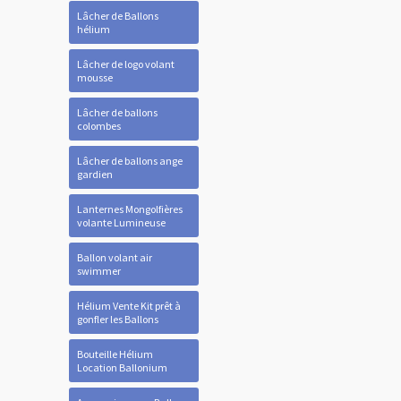
Lâcher de Ballons
hélium
Lâcher de logo volant
mousse
Lâcher de ballons
colombes
Lâcher de ballons ange
gardien
Lanternes Mongolfières
volante Lumineuse
Ballon volant air
swimmer
Hélium Vente Kit prêt à
gonfler les Ballons
Bouteille Hélium
Location Ballonium