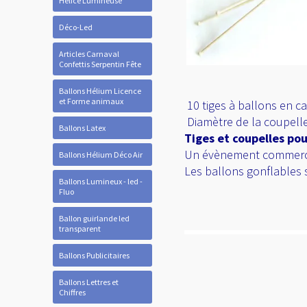
Hélice Lumineuse
Déco-Led
Articles Carnaval
Confettis Serpentin Fête
Ballons Hélium Licence
et Forme animaux
10 tiges à ballons en 
Diamètre de la coupelle
Ballons Latex
Tiges et coupelles pou
Un évènement commercia
Ballons Hélium Déco Air
Les ballons gonflables s
Ballons Lumineux - led -
Fluo
Ballon guirlande led
transparent
Ballons Publicitaires
Ballons Lettres et
Chiffres