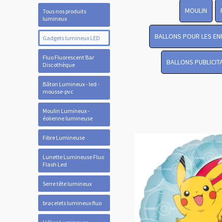
MOULIN
Tous nos produits
lumineux
BALLONS POUR LES EN
Gadgets lumineux LED
Fluo Fluorescent Bar
BALLONS PUBLICIT
Discothèque
Bâton Lumineux - led -
mousse-pvc
Moulin Lumineux -
éolienne lumineuse
Fibre Lumineuse
Lunette Lumineuse Fluo
Flash Led
Serre tête lumineux
bracelets lumineux fluo