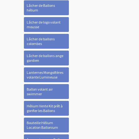
Lâcher de Ballons
hélium
Lâcher de logo volant
mousse
Lâcher de ballons
colombes
Lâcher de ballons ange
gardien
Lanternes Mongolfières
volante Lumineuse
Ballon volant air
swimmer
Hélium Vente Kit prêt à
gonfler les Ballons
Bouteille Hélium
Location Ballonium