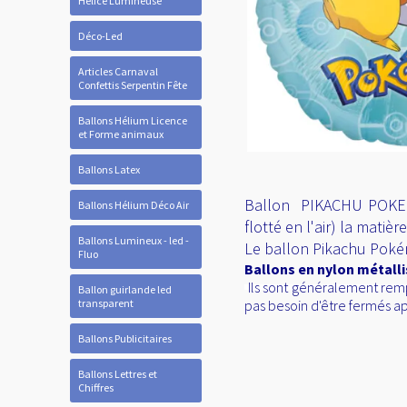
Hélice Lumineuse
Déco-Led
Articles Carnaval
Confettis Serpentin Fête
Ballons Hélium Licence
et Forme animaux
Ballons Latex
Ballon PIKACHU POKEMON
Ballons Hélium Déco Air
flotté en l'air) la mati
Ballons Lumineux - led -
Le ballon Pikachu Pok
Fluo
Ballons en nylon métall
Ils sont généralement rempl
Ballon guirlande led
transparent
pas besoin d'être fermés ap
Ballons Publicitaires
Ballons Lettres et
Chiffres