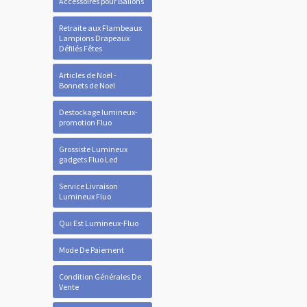
Accessoires pour Ballons
Retraite aux Flambeaux
Lampions Drapeaux
Défilés Fêtes
Articles de Noël -
Bonnets de Noel
Destockage lumineux-
promotion Fluo
Grossiste Lumineux
gadgets Fluo Led
Service Livraison
Lumineux Fluo
Qui Est Lumineux-Fluo
Mode De Paiement
Condition Générales De
Vente