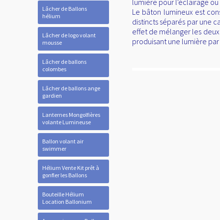
lumière pour l'éclairage ou l
Lâcher de Ballons
Le bâton lumineux est con
hélium
distincts séparés par une ca
effet de mélanger les deux
Lâcher de logo volant
produisant une lumière par
mousse
Lâcher de ballons
colombes
Lâcher de ballons ange
gardien
Lanternes Mongolfières
volante Lumineuse
Ballon volant air
swimmer
Hélium Vente Kit prêt à
gonfler les Ballons
Bouteille Hélium
Location Ballonium