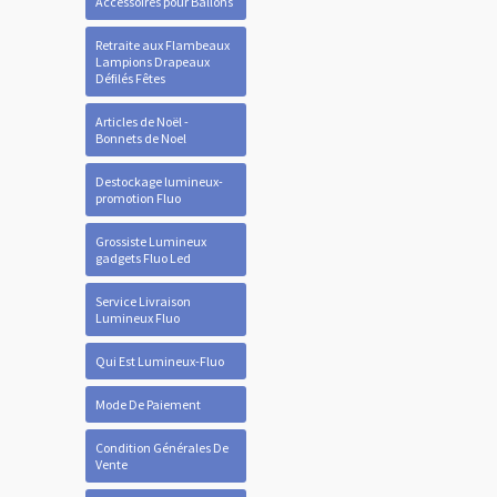
Accessoires pour Ballons
Retraite aux Flambeaux
Lampions Drapeaux
Défilés Fêtes
Articles de Noël -
Bonnets de Noel
Destockage lumineux-
promotion Fluo
Grossiste Lumineux
gadgets Fluo Led
Service Livraison
Lumineux Fluo
Qui Est Lumineux-Fluo
Mode De Paiement
Condition Générales De
Vente