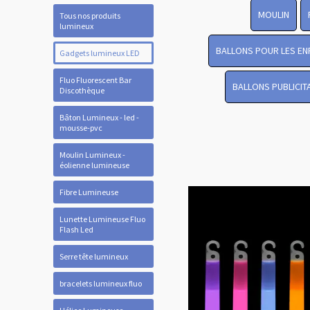
MOULIN
Tous nos produits
lumineux
BALLONS POUR LES EN
Gadgets lumineux LED
Fluo Fluorescent Bar
BALLONS PUBLICIT
Discothèque
Bâton Lumineux - led -
mousse-pvc
Moulin Lumineux -
éolienne lumineuse
Fibre Lumineuse
Lunette Lumineuse Fluo
Flash Led
Serre tête lumineux
bracelets lumineux fluo