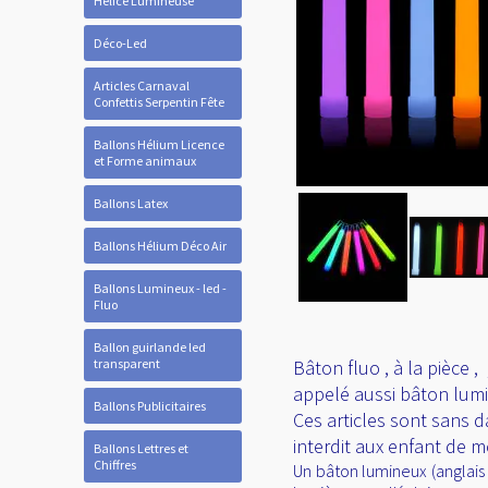
Hélice Lumineuse
Déco-Led
Articles Carnaval
Confettis Serpentin Fête
Ballons Hélium Licence
et Forme animaux
Ballons Latex
Ballons Hélium Déco Air
Ballons Lumineux - led -
Fluo
Ballon guirlande led
transparent
Bâton fluo , à la pièce
appelé aussi bâton lumin
Ballons Publicitaires
Ces articles sont sans d
interdit aux enfant de m
Ballons Lettres et
Chiffres
Un bâton lumineux (anglais