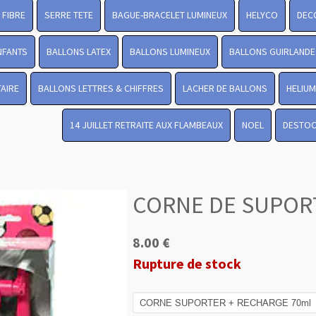
FIBRE
SERRE TETE
BAGUE-BRACELET LUMINEUX
HELYCO
DEC
NFANTS
BALLONS LATEX
BALLONS LUMINEUX
BALLONS GUIRLANDE
TAIRE
BALLONS LETTRES & CHIFFRES
LACHER DE BALLONS
HELIUM
14 JUILLET RETRAITE AUX FLAMBEAUX
NOEL
DESTO
CORNE DE SUPOR
8.00 €
Rupture de stock