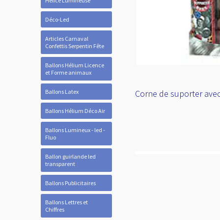
Hélice Lumineuse
Déco-Led
Articles Carnaval
Confettis Serpentin Fête
Ballons Hélium Licence
et Forme animaux
Ballons Latex
Corne de suporter avec
Ballons Hélium Déco Air
Ballons Lumineux - led -
Fluo
Ballon guirlande led
transparent
Ballons Publicitaires
Ballons Lettres et
Chiffres