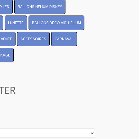
O LED
BALLONS HELIUM DISNEY
LUNETTE
BALLONS DECO AIR-HELIUM
 VENTE
ACCESSOIRES
CARNAVAL
CKAGE
TER