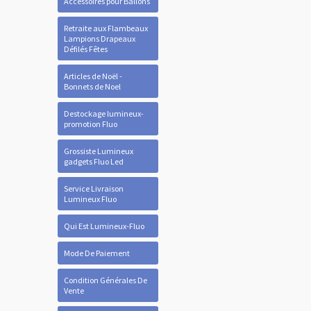
Accessoires pour Ballons
Retraite aux Flambeaux
Lampions Drapeaux
Défilés Fêtes
Articles de Noël -
Bonnets de Noel
Destockage lumineux-
promotion Fluo
Grossiste Lumineux
gadgets Fluo Led
Service Livraison
Lumineux Fluo
Qui Est Lumineux-Fluo
Mode De Paiement
Condition Générales De
Vente