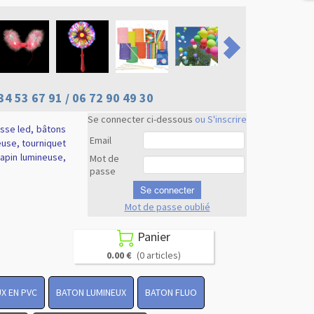
34 53 67 91 / 06 72 90 49 30
Se connecter ci-dessous
ou S'inscrire
usse led, bâtons
Email
euse, tourniquet
 lapin lumineuse,
Mot de
passe
Se connecter
Mot de passe oublié
Revenir en
haut
Panier

0.00 €
(0 articles)
X EN PVC
BATON LUMINEUX
BATON FLUO