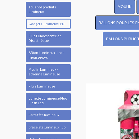
MOULIN
Tous nos produits
lumineux
BALLONS POUR LES E
Gadgets lumineux LED
Fluo Fluorescent Bar
BALLONS PUBLICI
Discothèque
Bâton Lumineux - led -
mousse-pvc
Moulin Lumineux -
éolienne lumineuse
Fibre Lumineuse
Lunette Lumineuse Fluo
Flash Led
Serre tête lumineux
bracelets lumineux fluo