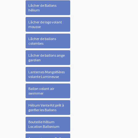
Lâcher de Ballons
hélium
Lâcher de logo volant
mousse
Lâcher de ballons
colombes
Lâcher de ballons ange
gardien
Lanternes Mongolfières
volante Lumineuse
Ballon volant air
swimmer
Hélium Vente Kit prêt à
gonfler les Ballons
Bouteille Hélium
Location Ballonium