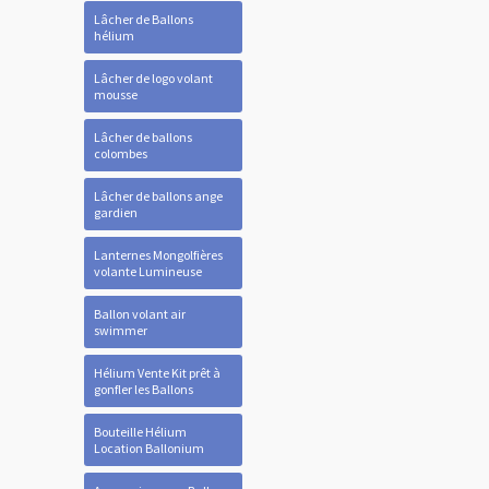
Lâcher de Ballons
hélium
Lâcher de logo volant
mousse
Lâcher de ballons
colombes
Lâcher de ballons ange
gardien
Lanternes Mongolfières
volante Lumineuse
Ballon volant air
swimmer
Hélium Vente Kit prêt à
gonfler les Ballons
Bouteille Hélium
Location Ballonium