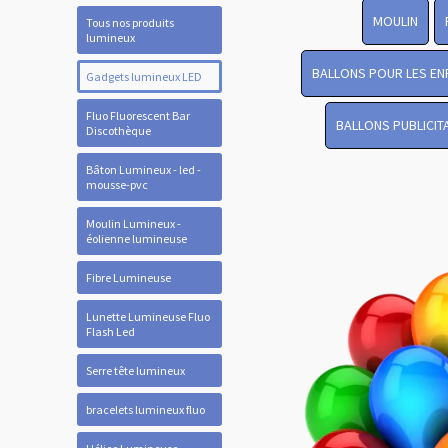
MOULIN
Tous nos produits
lumineux
BALLONS POUR LES EN
Gadgets lumineux LED
Fluo Fluorescent Bar
BALLONS PUBLICIT
Discothèque
Bâton Lumineux - led -
mousse-pvc
Moulin Lumineux -
éolienne lumineuse
Fibre Lumineuse
Lunette Lumineuse Fluo
Flash Led
Serre tête lumineux
bracelets lumineux fluo