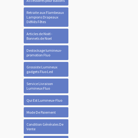
Accessoires pour Ballons
Retraite aux Flambeaux
Lampions Drapeaux
Défilés Fêtes
Articles de Noël -
Bonnets de Noel
Destockage lumineux-
promotion Fluo
Grossiste Lumineux
gadgets Fluo Led
Service Livraison
Lumineux Fluo
Qui Est Lumineux-Fluo
Mode De Paiement
Condition Générales De
Vente