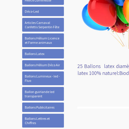
Hélice Lumineuse
Déco-Led
Articles Carnaval
Confettis Serpentin Fête
Ballons Hélium Licence
et Forme animaux
Ballons Latex
Ballons Hélium Déco Air
25 Ballons latex diamèt
latex 100% naturel:Biod
Ballons Lumineux - led -
Fluo
Ballon guirlande led
transparent
Ballons Publicitaires
Ballons Lettres et
Chiffres