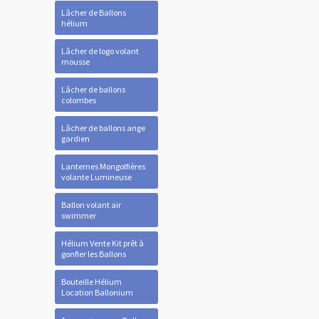
Lâcher de Ballons
hélium
Lâcher de logo volant
mousse
Lâcher de ballons
colombes
Lâcher de ballons ange
gardien
Lanternes Mongolfières
volante Lumineuse
Ballon volant air
swimmer
Hélium Vente Kit prêt à
gonfler les Ballons
Bouteille Hélium
Location Ballonium