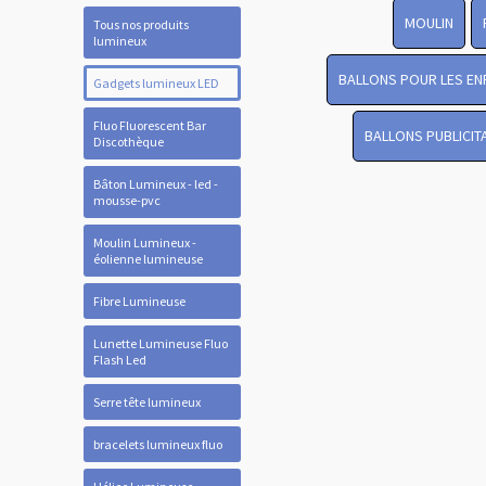
MOULIN
Tous nos produits
lumineux
BALLONS POUR LES EN
Gadgets lumineux LED
Fluo Fluorescent Bar
BALLONS PUBLICIT
Discothèque
Bâton Lumineux - led -
mousse-pvc
Moulin Lumineux -
éolienne lumineuse
Fibre Lumineuse
Lunette Lumineuse Fluo
Flash Led
Serre tête lumineux
bracelets lumineux fluo