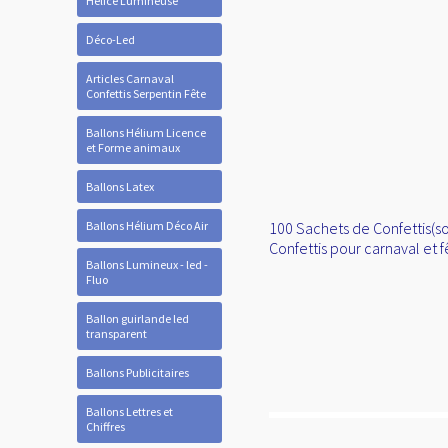
Hélice Lumineuse
Déco-Led
Articles Carnaval
Confettis Serpentin Fête
Ballons Hélium Licence
et Forme animaux
Ballons Latex
Ballons Hélium Déco Air
100 Sachets de Confettis(so
Confettis pour carnaval et f
Ballons Lumineux - led -
Fluo
Ballon guirlande led
transparent
Ballons Publicitaires
Ballons Lettres et
Chiffres