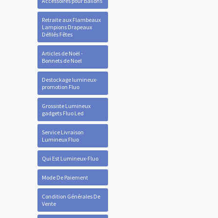
Accessoires pour Ballons
Retraite aux Flambeaux
Lampions Drapeaux
Défilés Fêtes
Articles de Noël -
Bonnets de Noel
Destockage lumineux-
promotion Fluo
Grossiste Lumineux
gadgets Fluo Led
Service Livraison
Lumineux Fluo
Qui Est Lumineux-Fluo
Mode De Paiement
Condition Générales De
Vente