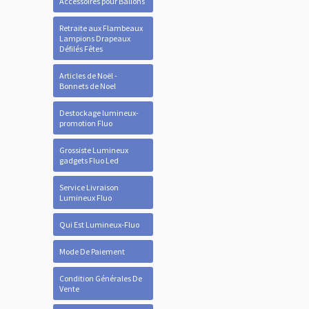
Accessoires pour Ballons
Retraite aux Flambeaux
Lampions Drapeaux
Défilés Fêtes
Articles de Noël -
Bonnets de Noel
Destockage lumineux-
promotion Fluo
Grossiste Lumineux
gadgets Fluo Led
Service Livraison
Lumineux Fluo
Qui Est Lumineux-Fluo
Mode De Paiement
Condition Générales De
Vente