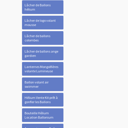
Lâcher de Ballons
hélium
Lâcher de logo volant
mousse
Lâcher de ballons
colombes
Lâcher de ballons ange
gardien
Lanternes Mongolfières
volante Lumineuse
Ballon volant air
swimmer
Hélium Vente Kit prêt à
gonfler les Ballons
Bouteille Hélium
Location Ballonium