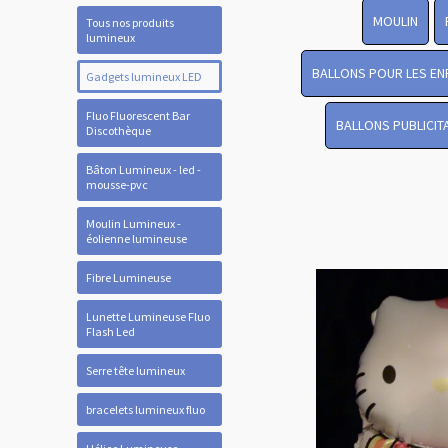
MOULIN
Tous nos produits
lumineux
BALLONS POUR LES EN
Gadgets lumineux LED
Fluo Fluorescent Bar
BALLONS PUBLICIT
Discothèque
Bâton Lumineux - led -
mousse-pvc
Moulin Lumineux -
éolienne lumineuse
Fibre Lumineuse
Lunette Lumineuse Fluo
Flash Led
Serre tête lumineux
bracelets lumineux fluo