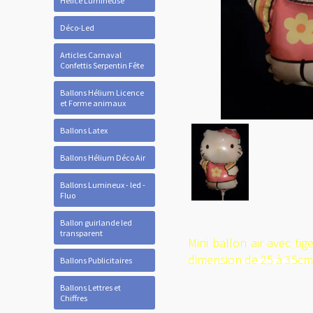
Hélice Lumineuse
Déco-Led
Articles Carnaval
Confettis Serpentin Fête
Ballons Hélium Licence
et Forme animaux
Ballons Latex
Ballons Hélium Déco Air
Ballons Lumineux - led -
Fluo
Ballon guirlande led
transparent
Mini ballon air avec tig
dimension de 25 à 35cm
Ballons Publicitaires
Ballons Lettres et
Chiffres