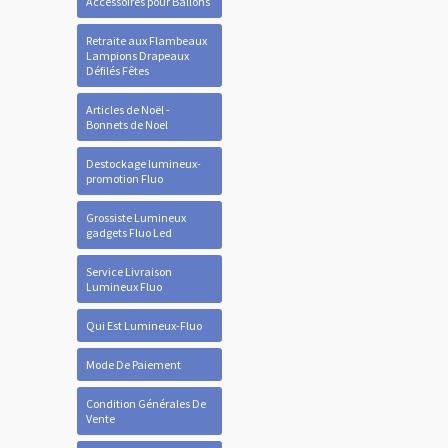
Accessoires pour Ballons
Retraite aux Flambeaux
Lampions Drapeaux
Défilés Fêtes
Articles de Noël -
Bonnets de Noel
Destockage lumineux-
promotion Fluo
Grossiste Lumineux
gadgets Fluo Led
Service Livraison
Lumineux Fluo
Qui Est Lumineux-Fluo
Mode De Paiement
Condition Générales De
Vente