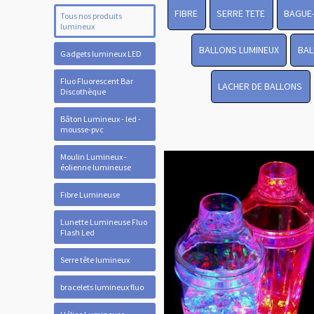
FIBRE
SERRE TETE
BAGUE
Tous nos produits
lumineux
BALLONS LUMINEUX
BAL
Gadgets lumineux LED
Fluo Fluorescent Bar
LACHER DE BALLONS
Discothèque
Bâton Lumineux - led -
mousse-pvc
Moulin Lumineux -
éolienne lumineuse
Fibre Lumineuse
Lunette Lumineuse Fluo
Flash Led
Serre tête lumineux
bracelets lumineux fluo