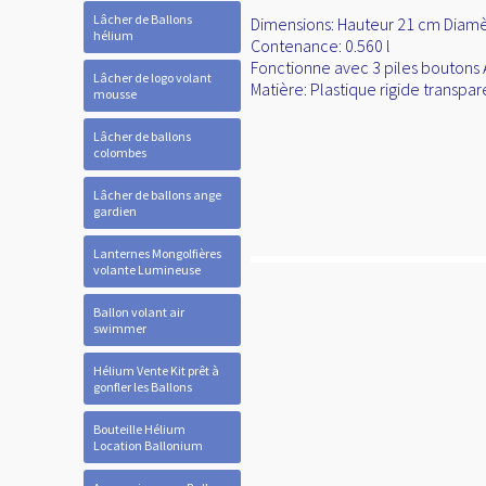
Lâcher de Ballons
Dimensions: Hauteur 21 cm Diamè
hélium
Contenance: 0.560 l
Fonctionne avec 3 piles boutons 
Lâcher de logo volant
Matière: Plastique rigide transpar
mousse
Lâcher de ballons
colombes
Lâcher de ballons ange
gardien
Lanternes Mongolfières
volante Lumineuse
Ballon volant air
swimmer
Hélium Vente Kit prêt à
gonfler les Ballons
Bouteille Hélium
Location Ballonium