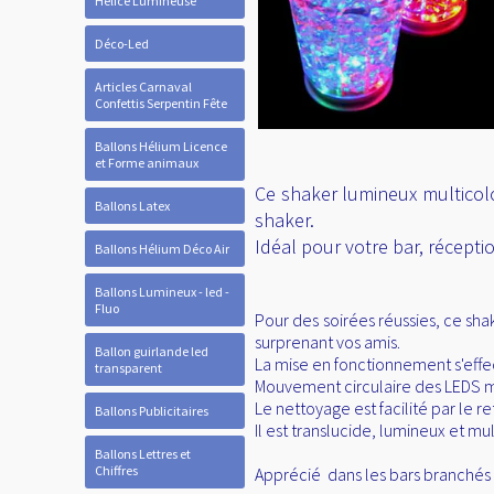
Hélice Lumineuse
Déco-Led
Articles Carnaval
Confettis Serpentin Fête
Ballons Hélium Licence
et Forme animaux
Ce shaker lumineux multicolo
Ballons Latex
shaker.
Idéal pour votre bar, récepti
Ballons Hélium Déco Air
Ballons Lumineux - led -
Fluo
Pour des soirées réussies, ce sh
surprenant vos amis.
Ballon guirlande led
La mise en fonctionnement s'effect
transparent
Mouvement circulaire des LEDS m
Le nettoyage est facilité par le r
Ballons Publicitaires
Il est translucide, lumineux et mu
Ballons Lettres et
Chiffres
Apprécié dans les bars branchés 