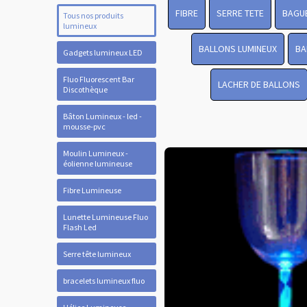
FIBRE
SERRE TETE
BAGUE
Tous nos produits
lumineux
BALLONS LUMINEUX
BA
Gadgets lumineux LED
Fluo Fluorescent Bar
LACHER DE BALLONS
Discothèque
Bâton Lumineux - led -
mousse-pvc
Moulin Lumineux -
éolienne lumineuse
Fibre Lumineuse
Lunette Lumineuse Fluo
Flash Led
Serre tête lumineux
bracelets lumineux fluo