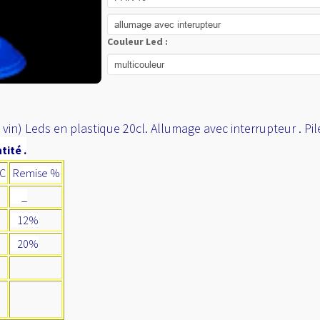
Couleur Led :
 vin) Leds en plastique 20cl. Allumage avec interrupteur . Pil
tité .
TC
Remise %
_
12%
20%