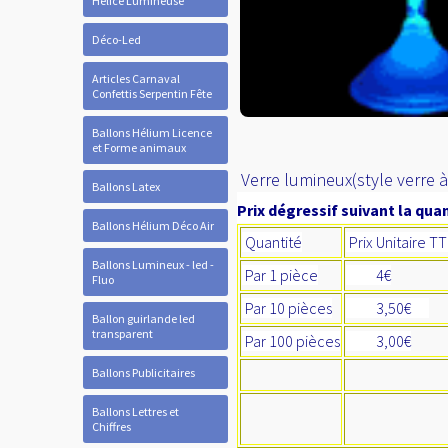
Hélice Lumineuse
Déco-Led
Articles Carnaval
Confettis Serpentin Fête
Ballons Hélium Licence
et Forme animaux
Verre lumineux(style verre à
Ballons Latex
Prix dégressif suivant la quan
Ballons Hélium Déco Air
Quantité
Prix Unitaire T
Ballons Lumineux - led -
Par 1 pièce
4€
Fluo
Par 10 pièces
3,50€
Ballon guirlande led
transparent
Par 100 pièces
3,00€
Ballons Publicitaires
Ballons Lettres et
Chiffres