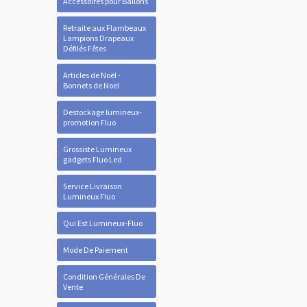
Accessoires pour Ballons
Retraite aux Flambeaux
Lampions Drapeaux
Défilés Fêtes
Articles de Noël -
Bonnets de Noel
Destockage lumineux-
promotion Fluo
Grossiste Lumineux
gadgets Fluo Led
Service Livraison
Lumineux Fluo
Qui Est Lumineux-Fluo
Mode De Paiement
Condition Générales De
Vente