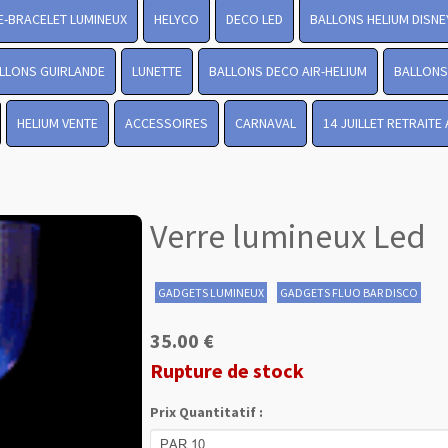
-BRACELET LUMINEUX
HELYCO
DECO LED
BALLONS HELIUM DISNE
LLONS GUIRLANDE
LUNETTE
BALLONS DECO AIR-HELIUM
BALLONS 
HELIUM VENTE
ACCESSOIRES
CARNAVAL
14 JUILLET RETRAITE
Verre lumineux Led
GADGETS LUMINEUX
GADGETS FLUO BAR DISCO
35.00 €
Rupture de stock
Prix Quantitatif :