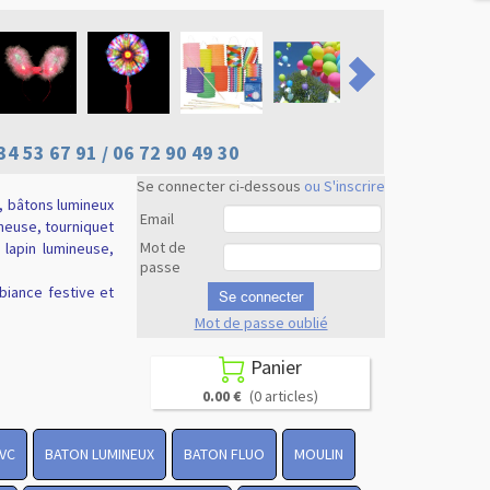
34 53 67 91 / 06 72 90 49 30
Se connecter ci-dessous
ou S'inscrire
, bâtons lumineux
Email
ineuse, tourniquet
Mot de
e lapin lumineuse,
passe
biance festive et
Se connecter
Mot de passe oublié
Revenir en
haut
Panier

0.00 €
(0 articles)
PVC
BATON LUMINEUX
BATON FLUO
MOULIN