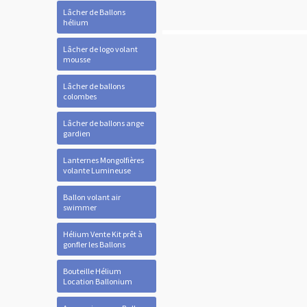
Lâcher de Ballons
hélium
Lâcher de logo volant
mousse
Lâcher de ballons
colombes
Lâcher de ballons ange
gardien
Lanternes Mongolfières
volante Lumineuse
Ballon volant air
swimmer
Hélium Vente Kit prêt à
gonfler les Ballons
Bouteille Hélium
Location Ballonium