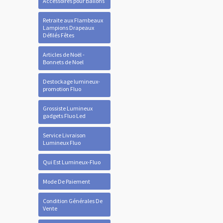
Accessoires pour Ballons
Retraite aux Flambeaux
Lampions Drapeaux
Défilés Fêtes
Articles de Noël -
Bonnets de Noel
Destockage lumineux-
promotion Fluo
Grossiste Lumineux
gadgets Fluo Led
Service Livraison
Lumineux Fluo
Qui Est Lumineux-Fluo
Mode De Paiement
Condition Générales De
Vente