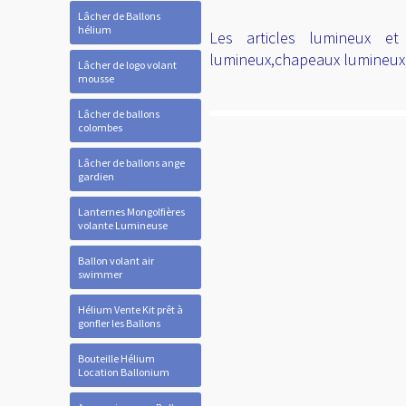
Lâcher de Ballons
hélium
Les articles lumineux et
lumineux,chapeaux lumineux,c
Lâcher de logo volant
mousse
Lâcher de ballons
colombes
Lâcher de ballons ange
gardien
Lanternes Mongolfières
volante Lumineuse
Ballon volant air
swimmer
Hélium Vente Kit prêt à
gonfler les Ballons
Bouteille Hélium
Location Ballonium