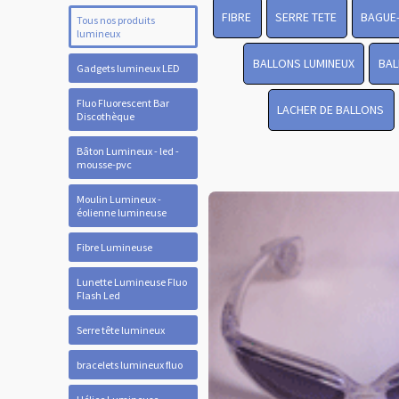
FIBRE
SERRE TETE
BAGUE
Tous nos produits
lumineux
BALLONS LUMINEUX
BAL
Gadgets lumineux LED
Fluo Fluorescent Bar
LACHER DE BALLONS
Discothèque
Bâton Lumineux - led -
mousse-pvc
Moulin Lumineux -
éolienne lumineuse
Fibre Lumineuse
Lunette Lumineuse Fluo
Flash Led
Serre tête lumineux
bracelets lumineux fluo