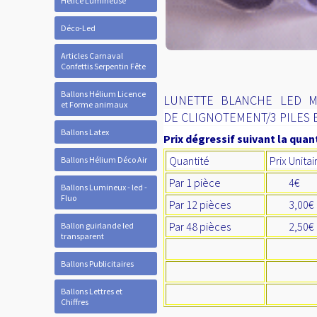
Hélice Lumineuse
Déco-Led
Articles Carnaval
Confettis Serpentin Fête
Ballons Hélium Licence
LUNETTE BLANCHE LED M
et Forme animaux
DE CLIGNOTEMENT/3 PILES
Ballons Latex
Prix dégressif suivant la quant
Quantité
Prix Unitai
Ballons Hélium Déco Air
Par 1 pièce
4€
Ballons Lumineux - led -
Fluo
Par 12 pièces
3,00
Par 48 pièces
2,50€
Ballon guirlande led
transparent
Ballons Publicitaires
Ballons Lettres et
Chiffres