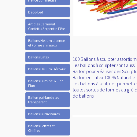
Hélice Lumineuse
Déco-Led
Articles Carnaval
Confettis Serpentin Fête
Ballons Hélium Licence
et Forme animaux
Ballons Latex
100 Ballons à sculpter assortis m
Les ballons à sculpter sont auss
Ballons Hélium Déco Air
Ballon pour Réaliser des Sculpt
Ballon en Latex 100% Naturel et 
Ballons Lumineux - led -
Les ballons à sculpter permette
Fluo
toutes sortes de formes au gré de
de ballons.
Ballon guirlande led
transparent
Ballons Publicitaires
Ballons Lettres et
Chiffres