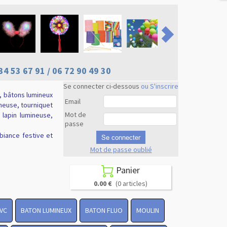
34 53 67 91 / 06 72 90 49 30
Se connecter ci-dessous
ou S'inscrire
, bâtons lumineux
Email
ineuse, tourniquet
Mot de
e lapin lumineuse,
passe
biance festive et
Se connecter
Mot de passe oublié
Revenir en
haut
Panier

0.00 €
(0 articles)
PVC
BATON LUMINEUX
BATON FLUO
MOULIN