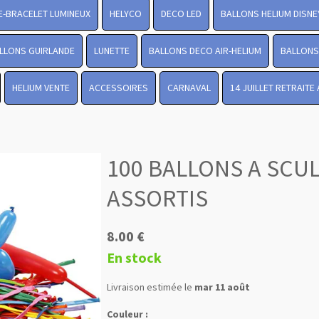
-BRACELET LUMINEUX
HELYCO
DECO LED
BALLONS HELIUM DISNE
LLONS GUIRLANDE
LUNETTE
BALLONS DECO AIR-HELIUM
BALLONS 
HELIUM VENTE
ACCESSOIRES
CARNAVAL
14 JUILLET RETRAITE
100 BALLONS A SCU
ASSORTIS
8.00 €
En stock
Livraison estimée le
mar 11 août
Couleur :