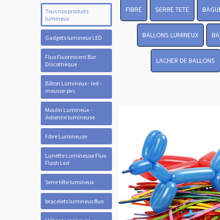
FIBRE
SERRE TETE
BAGUE
Tous nos produits
lumineux
BALLONS LUMINEUX
BA
Gadgets lumineux LED
Fluo Fluorescent Bar
LACHER DE BALLONS
Discothèque
Bâton Lumineux - led -
mousse-pvc
Moulin Lumineux -
éolienne lumineuse
Fibre Lumineuse
Lunette Lumineuse Fluo
Flash Led
Serre tête lumineux
bracelets lumineux fluo