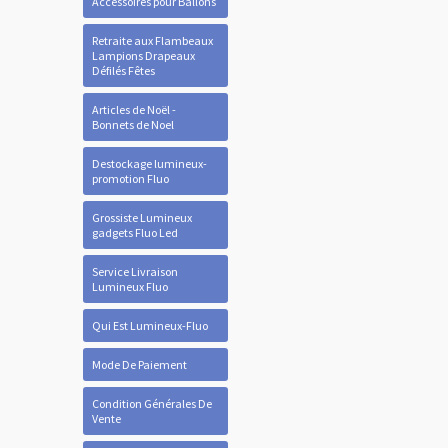
Accessoires pour Ballons
Retraite aux Flambeaux
Lampions Drapeaux
Défilés Fêtes
Articles de Noël -
Bonnets de Noel
Destockage lumineux-
promotion Fluo
Grossiste Lumineux
gadgets Fluo Led
Service Livraison
Lumineux Fluo
Qui Est Lumineux-Fluo
Mode De Paiement
Condition Générales De
Vente