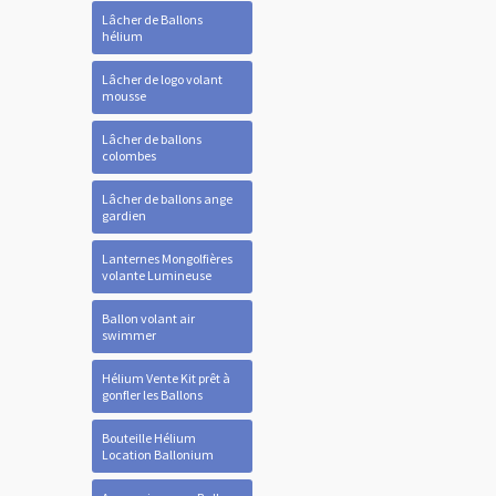
Lâcher de Ballons
hélium
Lâcher de logo volant
mousse
Lâcher de ballons
colombes
Lâcher de ballons ange
gardien
Lanternes Mongolfières
volante Lumineuse
Ballon volant air
swimmer
Hélium Vente Kit prêt à
gonfler les Ballons
Bouteille Hélium
Location Ballonium