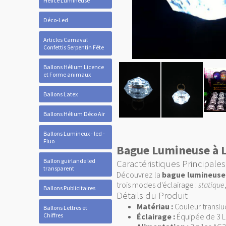
Hélice Lumineuse
Déco-Led
Articles Carnaval
Confettis Serpentin Fête
Ballons Hélium Licence
et Forme animaux
Ballons Latex
Ballons Hélium Déco Air
Ballons Lumineux - led -
Fluo
Bague Lumineuse à LE
Ballon guirlande led
Caractéristiques Principales
transparent
Découvrez la
bague lumineuse
trois modes d'éclairage :
statique
Ballons Publicitaires
Détails du Produit
Matériau :
Couleur translu
Ballons Lettres et
Chiffres
Éclairage :
Équipée de 3 LE