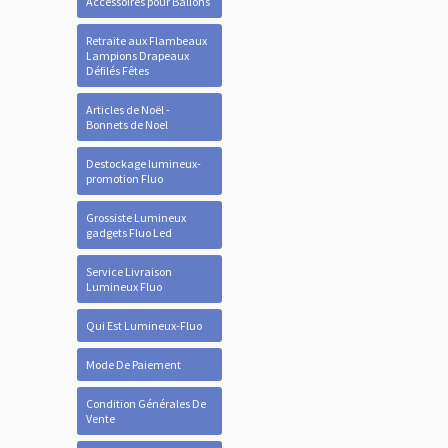
Accessoires pour Ballons
Retraite aux Flambeaux
Lampions Drapeaux
Défilés Fêtes
Articles de Noël -
Bonnets de Noel
Destockage lumineux-
promotion Fluo
Grossiste Lumineux
gadgets Fluo Led
Service Livraison
Lumineux Fluo
Qui Est Lumineux-Fluo
Mode De Paiement
Condition Générales De
Vente