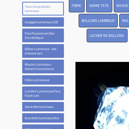
FIBRE
SERRE TETE
BAGUE
Tous nos produits
lumineux
BALLONS LUMINEUX
BAL
Gadgets lumineux LED
Fluo Fluorescent Bar
LACHER DE BALLONS
Discothèque
Bâton Lumineux - led -
mousse-pvc
Moulin Lumineux -
éolienne lumineuse
Fibre Lumineuse
Lunette Lumineuse Fluo
Flash Led
Serre tête lumineux
bracelets lumineux fluo