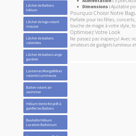
Alimentation :
3 piles AG3
Lâcher de Ballons
Dimensions :
Ajustable pou
hélium
Pourquoi Choisir Notre Ba
Parfaite pour les fêtes, concerts
Lâcher de logo volant
touche de magie à votre style, to
mousse
Optimisez Votre Look
Ne passez pas inaperçu! Avec n
Lâcher de ballons
colombes
amateurs de gadgets lumineux et
Lâcher de ballons ange
gardien
Lanternes Mongolfières
volante Lumineuse
Ballon volant air
swimmer
Hélium Vente Kit prêt à
gonfler les Ballons
Bouteille Hélium
Location Ballonium