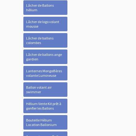
Lâcher de Ballons
hélium
Lâcher de logo volant
mousse
Lâcher de ballons
colombes
Lâcher de ballons ange
gardien
Lanternes Mongolfières
volante Lumineuse
Ballon volant air
swimmer
Hélium Vente Kit prêt à
gonfler les Ballons
Bouteille Hélium
Location Ballonium