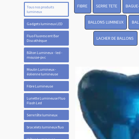
FIBRE
SERRE TETE
BAGUE
Tous nos produits
lumineux
BALLONS LUMINEUX
BAL
Gadgets lumineux LED
Fluo Fluorescent Bar
LACHER DE BALLONS
Discothèque
Bâton Lumineux - led -
mousse-pvc
Moulin Lumineux -
éolienne lumineuse
Fibre Lumineuse
Lunette Lumineuse Fluo
Flash Led
Serre tête lumineux
bracelets lumineux fluo