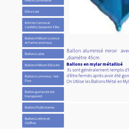
Hélice Lumineuse
Déco-Led
Articles Carnaval
Confettis Serpentin Fête
Ballons Hélium Licence
et Forme animaux
Ballon aluminisé miroir avec
Ballons Latex
,diamétre 45cm
Ballons en mylar métallisé
Ballons Hélium Déco Air
Ils sont généralement remplis d'
d'être fermés après avoir été gon
Ballons Lumineux - led -
Fluo
On Utilise les Ballons Métal en M
Ballon guirlande led
transparent
Ballons Publicitaires
Ballons Lettres et
Chiffres