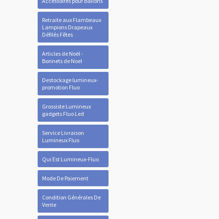
Accessoires pour Ballons
Retraite aux Flambeaux
Lampions Drapeaux
Défilés Fêtes
Articles de Noël -
Bonnets de Noel
Destockage lumineux-
promotion Fluo
Grossiste Lumineux
gadgets Fluo Led
Service Livraison
Lumineux Fluo
Qui Est Lumineux-Fluo
Mode De Paiement
Condition Générales De
Vente