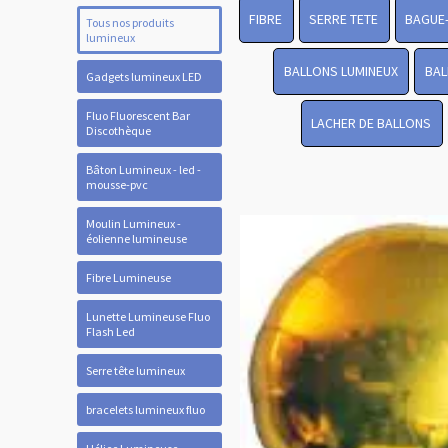
FIBRE
SERRE TETE
BAGUE
Tous nos produits
lumineux
BALLONS LUMINEUX
BAL
Gadgets lumineux LED
Fluo Fluorescent Bar
LACHER DE BALLONS
Discothèque
Bâton Lumineux - led -
mousse-pvc
Moulin Lumineux -
éolienne lumineuse
Fibre Lumineuse
Lunette Lumineuse Fluo
Flash Led
Serre tête lumineux
bracelets lumineux fluo