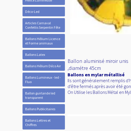
Hélice Lumineuse
Déco-Led
Articles Carnaval
Confettis Serpentin Fête
Ballons Hélium Licence
et Forme animaux
Ballons Latex
Ballon aluminisé miroir unis 
Ballons Hélium Déco Air
,diamétre 45cm
Ballons en mylar métallisé
Ballons Lumineux - led -
Ils sont généralement remplis d'
Fluo
d'être fermés après avoir été gon
On Utilise les Ballons Métal en M
Ballon guirlande led
transparent
Ballons Publicitaires
Ballons Lettres et
Chiffres