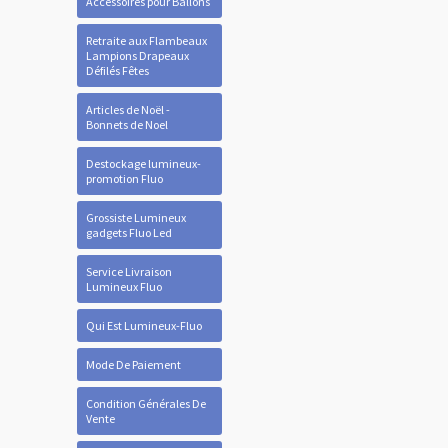
Accessoires pour Ballons
Retraite aux Flambeaux
Lampions Drapeaux
Défilés Fêtes
Articles de Noël -
Bonnets de Noel
Destockage lumineux-
promotion Fluo
Grossiste Lumineux
gadgets Fluo Led
Service Livraison
Lumineux Fluo
Qui Est Lumineux-Fluo
Mode De Paiement
Condition Générales De
Vente