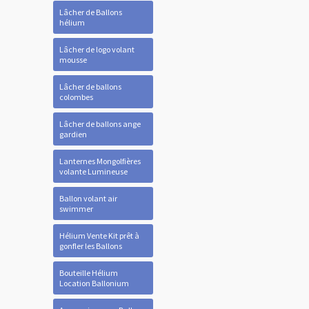
Lâcher de Ballons
hélium
Lâcher de logo volant
mousse
Lâcher de ballons
colombes
Lâcher de ballons ange
gardien
Lanternes Mongolfières
volante Lumineuse
Ballon volant air
swimmer
Hélium Vente Kit prêt à
gonfler les Ballons
Bouteille Hélium
Location Ballonium