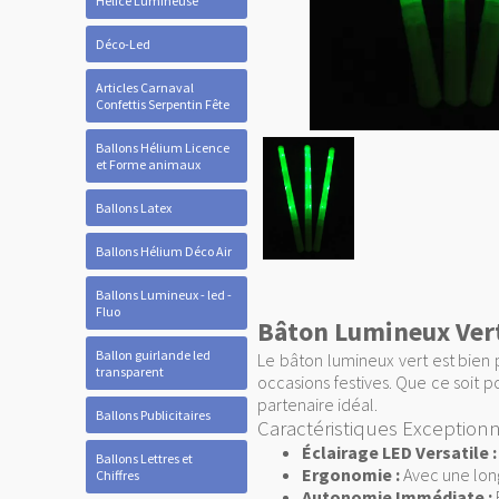
Hélice Lumineuse
Déco-Led
Articles Carnaval
Confettis Serpentin Fête
Ballons Hélium Licence
et Forme animaux
Ballons Latex
Ballons Hélium Déco Air
Ballons Lumineux - led -
Fluo
Bâton Lumineux Vert
Ballon guirlande led
Le bâton lumineux vert est bien 
transparent
occasions festives. Que ce soit 
partenaire idéal.
Ballons Publicitaires
Caractéristiques Exceptionn
Éclairage LED Versatile :
Ballons Lettres et
Ergonomie :
Avec une long
Chiffres
Autonomie Immédiate :