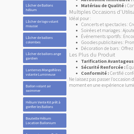
Matériau de Qualité :
Conç
Lâcher de Ballons
hélium
Multiples Occasions d'Utilis
Idéal pour :
Lâcher de logo volant
Concerts et spectacles : Cr
mousse
Soirées et mariages : Ajou
Événements sportifs : Enco
Lâcher de ballons
Goodies publicitaires : Pr
colombes
Décoration de bars : Offre
Les Plus du Produit
Lâcher de ballons ange
gardien
Tarification Avantageus
Sécurité Renforcée :
Équi
Lanternes Mongolfières
Conformité :
Certifié conf
volante Lumineuse
Ne laissez pas passer l'occasion 
moment en une expérience lumin
Ballon volant air
swimmer
Hélium Vente Kit prêt à
gonfler les Ballons
Bouteille Hélium
Location Ballonium