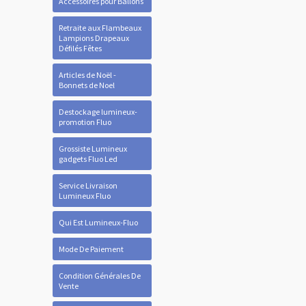
Accessoires pour Ballons
Retraite aux Flambeaux
Lampions Drapeaux
Défilés Fêtes
Articles de Noël -
Bonnets de Noel
Destockage lumineux-
promotion Fluo
Grossiste Lumineux
gadgets Fluo Led
Service Livraison
Lumineux Fluo
Qui Est Lumineux-Fluo
Mode De Paiement
Condition Générales De
Vente