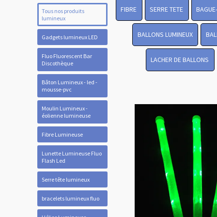
FIBRE
SERRE TETE
BAGUE
Tous nos produits
lumineux
BALLONS LUMINEUX
BAL
Gadgets lumineux LED
Fluo Fluorescent Bar
LACHER DE BALLONS
Discothèque
Bâton Lumineux - led -
mousse-pvc
Moulin Lumineux -
éolienne lumineuse
Fibre Lumineuse
Lunette Lumineuse Fluo
Flash Led
Serre tête lumineux
bracelets lumineux fluo