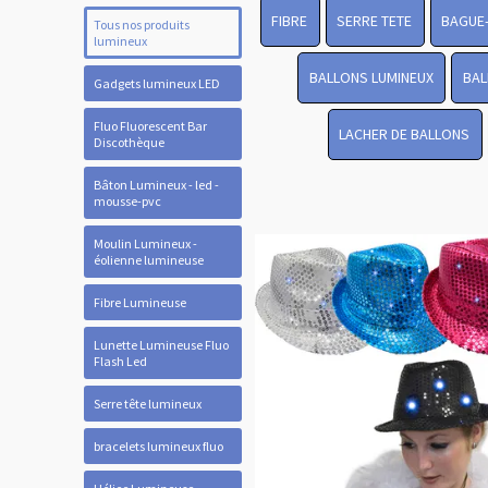
FIBRE
SERRE TETE
BAGUE
Tous nos produits
lumineux
BALLONS LUMINEUX
BAL
Gadgets lumineux LED
Fluo Fluorescent Bar
LACHER DE BALLONS
Discothèque
Bâton Lumineux - led -
mousse-pvc
Moulin Lumineux -
éolienne lumineuse
Fibre Lumineuse
Lunette Lumineuse Fluo
Flash Led
Serre tête lumineux
bracelets lumineux fluo