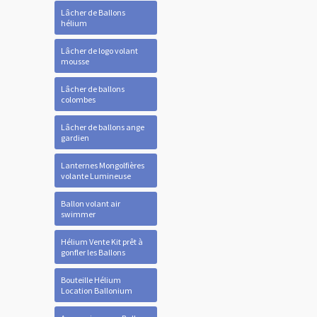
Lâcher de Ballons
hélium
Lâcher de logo volant
mousse
Lâcher de ballons
colombes
Lâcher de ballons ange
gardien
Lanternes Mongolfières
volante Lumineuse
Ballon volant air
swimmer
Hélium Vente Kit prêt à
gonfler les Ballons
Bouteille Hélium
Location Ballonium