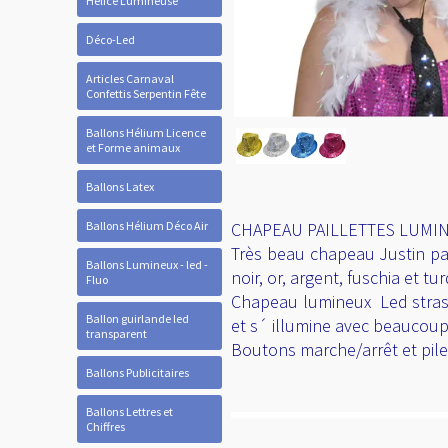
Hélice Lumineuse
Déco-Led
Articles Carnaval
Confettis Serpentin Fête
Ballons Hélium Licence
et Forme animaux
Ballons Latex
Ballons Hélium Déco Air
CHAPEAU PAILLETTES LUMIN
Ballons Lumineux - led -
Fluo
Très beau chapeau Justin pail
noir, or, argent, fuschia et tu
Ballon guirlande led
Chapeau lumineux Led strass 
transparent
et s´ illumine avec beaucoup d
Ballons Publicitaires
Boutons marche/arrêt et pile
Ballons Lettres et
Chiffres