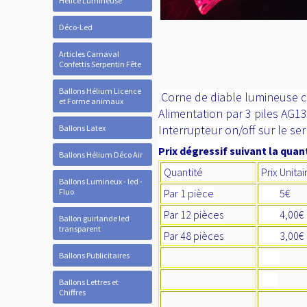
Hélice Lumineuse
Déco-Led
Articles Carnaval
Confettis Serpentin Fête
Ballons Hélium Licence
Corne de diable lumineuse cl
et Forme animaux
Alimentation par 3 piles AG13
Interrupteur on/off sur le ser
Ballons Latex
Prix dégressif suivant la quant
Ballons Hélium Déco Air
Quantité
Prix Unita
Ballons Lumineux - led -
Fluo
Par 1 pièce
5€
Par 12 pièces
4,00
Ballon guirlande led
transparent
Par 48 pièces
3,00€
Ballons Publicitaires
Ballons Lettres et
Chiffres