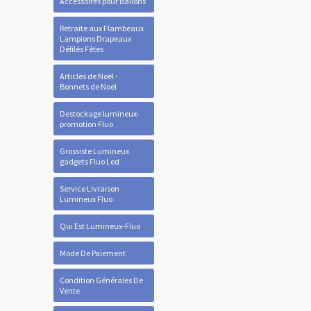
Accessoires pour Ballons
Retraite aux Flambeaux
Lampions Drapeaux
Défilés Fêtes
Articles de Noël -
Bonnets de Noel
Destockage lumineux-
promotion Fluo
Grossiste Lumineux
gadgets Fluo Led
Service Livraison
Lumineux Fluo
Qui Est Lumineux-Fluo
Mode De Paiement
Condition Générales De
Vente