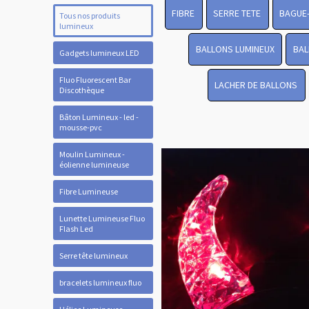
FIBRE
SERRE TETE
BAGUE
Tous nos produits
lumineux
BALLONS LUMINEUX
BAL
Gadgets lumineux LED
Fluo Fluorescent Bar
LACHER DE BALLONS
Discothèque
Bâton Lumineux - led -
mousse-pvc
Moulin Lumineux -
éolienne lumineuse
Fibre Lumineuse
Lunette Lumineuse Fluo
Flash Led
Serre tête lumineux
bracelets lumineux fluo