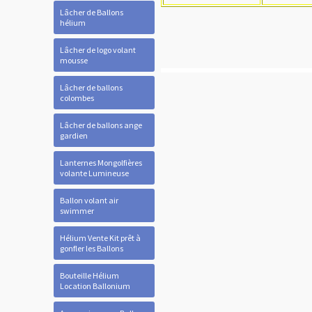
Lâcher de Ballons
hélium
Lâcher de logo volant
mousse
Lâcher de ballons
colombes
Lâcher de ballons ange
gardien
Lanternes Mongolfières
volante Lumineuse
Ballon volant air
swimmer
Hélium Vente Kit prêt à
gonfler les Ballons
Bouteille Hélium
Location Ballonium