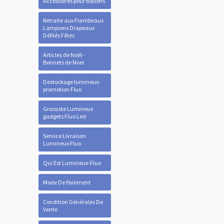
Accessoires pour Ballons
Retraite aux Flambeaux
Lampions Drapeaux
Défilés Fêtes
Articles de Noël -
Bonnets de Noel
Destockage lumineux-
promotion Fluo
Grossiste Lumineux
gadgets Fluo Led
Service Livraison
Lumineux Fluo
Qui Est Lumineux-Fluo
Mode De Paiement
Condition Générales De
Vente