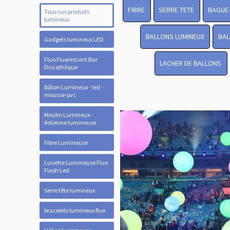
FIBRE
SERRE TETE
BAGUE
Tous nos produits
lumineux
BALLONS LUMINEUX
BAL
Gadgets lumineux LED
Fluo Fluorescent Bar
LACHER DE BALLONS
Discothèque
Bâton Lumineux - led -
mousse-pvc
Moulin Lumineux -
éolienne lumineuse
Fibre Lumineuse
Lunette Lumineuse Fluo
Flash Led
Serre tête lumineux
bracelets lumineux fluo