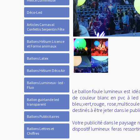
Hélice Lumineuse
Déco-Led
Articles Carnaval
Confettis Serpentin Fête
Ballons Hélium Licence
et Forme animaux
Ballons Latex
Ballons Hélium Déco Air
Ballons Lumineux - led -
Fluo
Le ballon foule lumineux est idéa
de couleur blanc en pvc à led 
Ballon guirlande led
bleu,vert,rouge, rose,multicoule
transparent
destinés à être jeter dans le pub
Ballons Publicitaires
Votre publicité dans le paysage no
dispositif lumineux feras ressorti
Ballons Lettres et
Chiffres