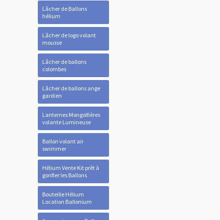
Lâcher de Ballons
hélium
Lâcher de logo volant
mousse
Lâcher de ballons
colombes
Lâcher de ballons ange
gardien
Lanternes Mongolfières
volante Lumineuse
Ballon volant air
swimmer
Hélium Vente Kit prêt à
gonfler les Ballons
Bouteille Hélium
Location Ballonium