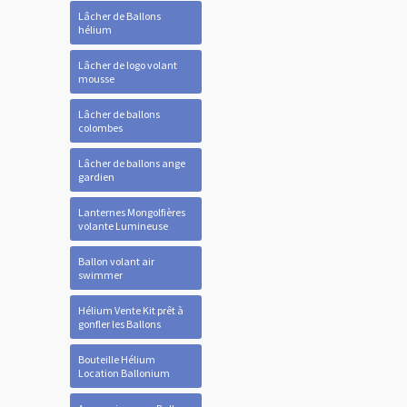
Lâcher de Ballons
hélium
Lâcher de logo volant
mousse
Lâcher de ballons
colombes
Lâcher de ballons ange
gardien
Lanternes Mongolfières
volante Lumineuse
Ballon volant air
swimmer
Hélium Vente Kit prêt à
gonfler les Ballons
Bouteille Hélium
Location Ballonium