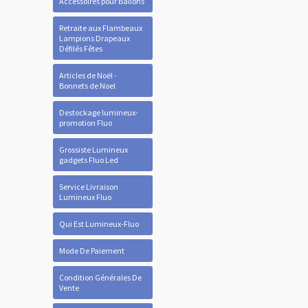
Accessoires pour Ballons
Retraite aux Flambeaux
Lampions Drapeaux
Défilés Fêtes
Articles de Noël -
Bonnets de Noel
Destockage lumineux-
promotion Fluo
Grossiste Lumineux
gadgets Fluo Led
Service Livraison
Lumineux Fluo
Qui Est Lumineux-Fluo
Mode De Paiement
Condition Générales De
Vente