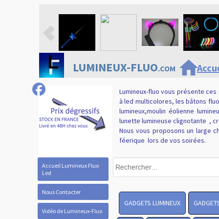
home
LUMINEUX-FLUO
Accue
.COM
Lumineux-fluo vous présente ces 
à led multicolores, les bâtons flu
lumineux,moulin éolienne lumineux
lunette lumineuse clignotante , cr
Nous vous proposons un large ch
féerique
lors de vos soirées.
Accueil Lumineux Fluo
Led
Nous Contacter
GADGETS LUMINEUX
GADGETS
Vidéo de Lumineux-Fluo