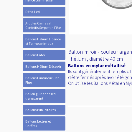
Hélice Lumineuse
Déco-Led
Articles Carnaval
Confettis Serpentin Fête
Ballons Hélium Licence
et Forme animaux
Ballon miroir - couleur argen
Ballons Latex
l'hélium , diamètre 40 cm
Ballons en mylar métallisé
Ballons Hélium Déco Air
Ils sont généralement remplis d'
d'être fermés après avoir été gon
Ballons Lumineux - led -
Fluo
On Utilise les Ballons Métal en M
Ballon guirlande led
transparent
Ballons Publicitaires
Ballons Lettres et
Chiffres