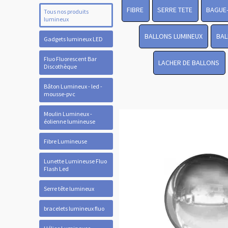
FIBRE
SERRE TETE
BAGUE
Tous nos produits
lumineux
BALLONS LUMINEUX
BAL
Gadgets lumineux LED
Fluo Fluorescent Bar
LACHER DE BALLONS
Discothèque
Bâton Lumineux - led -
mousse-pvc
Moulin Lumineux -
éolienne lumineuse
Fibre Lumineuse
Lunette Lumineuse Fluo
Flash Led
Serre tête lumineux
bracelets lumineux fluo