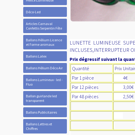
Hélice Lumineuse
Déco-Led
Articles Carnaval
Confettis Serpentin Fête
Ballons Hélium Licence
LUNETTE LUMINEUSE SUPE
et Forme animaux
INCLUSES,INTERRUPTEUR O
Ballons Latex
Prix dégressif suivant la quant
Quantité
Prix Unita
Ballons Hélium Déco Air
Par 1 pièce
4€
Ballons Lumineux - led -
Fluo
Par 12 pièces
3,00
Par 48 pièces
2,50€
Ballon guirlande led
transparent
Ballons Publicitaires
Ballons Lettres et
Chiffres