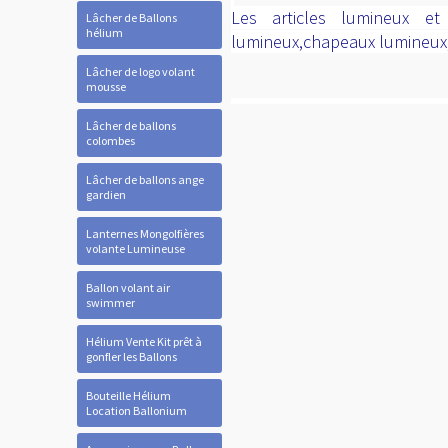
Les articles lumineux et
Lâcher de Ballons
hélium
lumineux,chapeaux lumineux,c
Lâcher de logo volant
mousse
Lâcher de ballons
colombes
Lâcher de ballons ange
gardien
Lanternes Mongolfières
volante Lumineuse
Ballon volant air
swimmer
Hélium Vente Kit prêt à
gonfler les Ballons
Bouteille Hélium
Location Ballonium