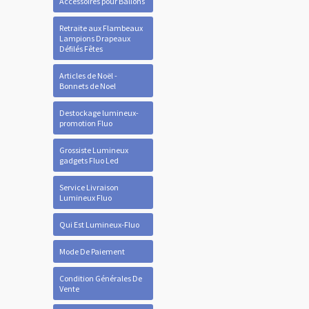
Accessoires pour Ballons
Retraite aux Flambeaux
Lampions Drapeaux
Défilés Fêtes
Articles de Noël -
Bonnets de Noel
Destockage lumineux-
promotion Fluo
Grossiste Lumineux
gadgets Fluo Led
Service Livraison
Lumineux Fluo
Qui Est Lumineux-Fluo
Mode De Paiement
Condition Générales De
Vente