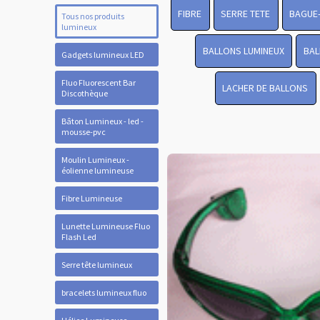
FIBRE
SERRE TETE
BAGUE
Tous nos produits
lumineux
BALLONS LUMINEUX
BAL
Gadgets lumineux LED
Fluo Fluorescent Bar
LACHER DE BALLONS
Discothèque
Bâton Lumineux - led -
mousse-pvc
Moulin Lumineux -
éolienne lumineuse
Fibre Lumineuse
Lunette Lumineuse Fluo
Flash Led
Serre tête lumineux
bracelets lumineux fluo