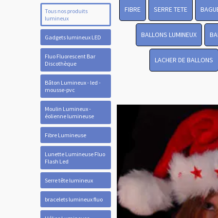
FIBRE
SERRE TETE
BAGUE
Tous nos produits
lumineux
BALLONS LUMINEUX
BA
Gadgets lumineux LED
Fluo Fluorescent Bar
LACHER DE BALLONS
Discothèque
Bâton Lumineux - led -
mousse-pvc
Moulin Lumineux -
éolienne lumineuse
Fibre Lumineuse
Lunette Lumineuse Fluo
Flash Led
Serre tête lumineux
bracelets lumineux fluo