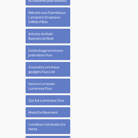
Accessoires pour Ballons
Retraite aux Flambeaux
Lampions Drapeaux
Défilés Fêtes
Articles de Noël -
Bonnets de Noel
Destockage lumineux-
promotion Fluo
Grossiste Lumineux
gadgets Fluo Led
Service Livraison
Lumineux Fluo
Qui Est Lumineux-Fluo
Mode De Paiement
Condition Générales De
Vente