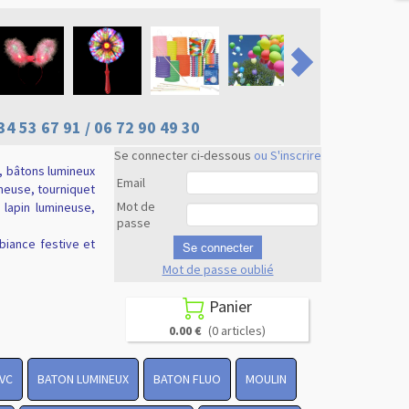
34 53 67 91 / 06 72 90 49 30
Se connecter ci-dessous
ou S'inscrire
, bâtons lumineux
Email
ineuse, tourniquet
Mot de
e lapin lumineuse,
passe
biance festive et
Se connecter
Mot de passe oublié
Revenir en
haut
Panier

0.00 €
(0 articles)
PVC
BATON LUMINEUX
BATON FLUO
MOULIN