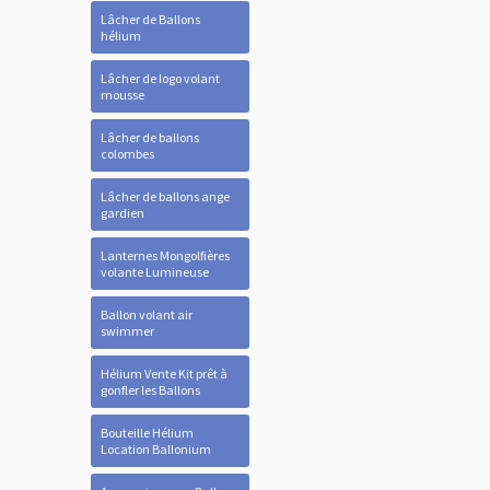
Lâcher de Ballons
hélium
Lâcher de logo volant
mousse
Lâcher de ballons
colombes
Lâcher de ballons ange
gardien
Lanternes Mongolfières
volante Lumineuse
Ballon volant air
swimmer
Hélium Vente Kit prêt à
gonfler les Ballons
Bouteille Hélium
Location Ballonium