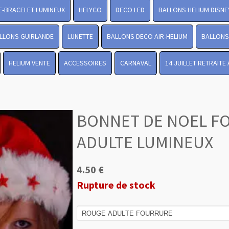
-BRACELET LUMINEUX
HELYCO
DECO LED
BALLONS HELIUM DISNE
LLONS GUIRLANDE
LUNETTE
BALLONS DECO AIR-HELIUM
BALLONS 
HELIUM VENTE
ACCESSOIRES
CARNAVAL
14 JUILLET RETRAITE
BONNET DE NOEL F
ADULTE LUMINEUX
4.50 €
Rupture de stock