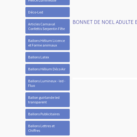
Hélice Lumineuse
Déco-Led
BONNET DE NOEL ADULTE E
Articles Carnaval
Confettis Serpentin Fête
Ballons Hélium Licence
et Forme animaux
Ballons Latex
Ballons Hélium Déco Air
Ballons Lumineux - led -
Fluo
Ballon guirlande led
transparent
Ballons Publicitaires
Ballons Lettres et
Chiffres