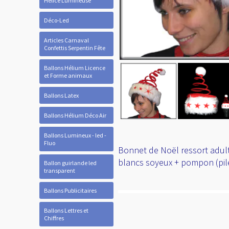
Hélice Lumineuse
Déco-Led
Articles Carnaval
Confettis Serpentin Fête
Ballons Hélium Licence
et Forme animaux
Ballons Latex
Ballons Hélium Déco Air
Ballons Lumineux - led -
Fluo
Bonnet de Noël ressort adulte
blancs soyeux + pompon (pil
Ballon guirlande led
transparent
Ballons Publicitaires
Ballons Lettres et
Chiffres