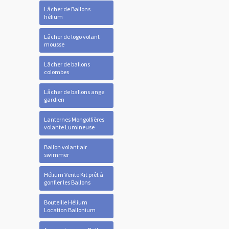
Lâcher de Ballons
hélium
Lâcher de logo volant
mousse
Lâcher de ballons
colombes
Lâcher de ballons ange
gardien
Lanternes Mongolfières
volante Lumineuse
Ballon volant air
swimmer
Hélium Vente Kit prêt à
gonfler les Ballons
Bouteille Hélium
Location Ballonium