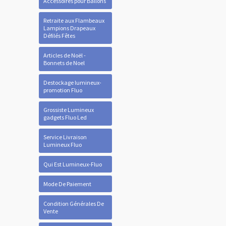
Accessoires pour Ballons
Retraite aux Flambeaux
Lampions Drapeaux
Défilés Fêtes
Articles de Noël -
Bonnets de Noel
Destockage lumineux-
promotion Fluo
Grossiste Lumineux
gadgets Fluo Led
Service Livraison
Lumineux Fluo
Qui Est Lumineux-Fluo
Mode De Paiement
Condition Générales De
Vente