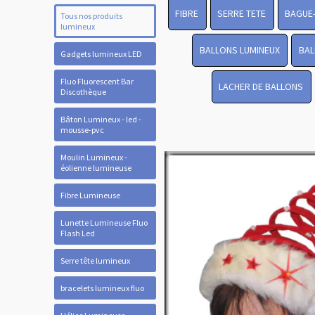
FIBRE
SERRE TETE
BAGUE
Tous nos produits
lumineux
BALLONS LUMINEUX
BAL
Gadgets lumineux LED
Fluo Fluorescent Bar
LACHER DE BALLONS
Discothèque
Bâton Lumineux - led -
mousse-pvc
Moulin Lumineux -
éolienne lumineuse
Fibre Lumineuse
Lunette Lumineuse Fluo
Flash Led
Serre tête lumineux
bracelets lumineux fluo