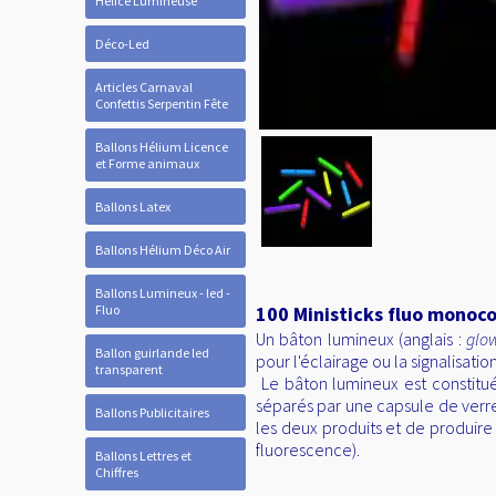
Hélice Lumineuse
Déco-Led
Articles Carnaval
Confettis Serpentin Fête
Ballons Hélium Licence
et Forme animaux
Ballons Latex
Ballons Hélium Déco Air
Ballons Lumineux - led -
Fluo
100 Ministicks fluo mono
Un bâton lumineux (anglais :
glow
Ballon guirlande led
pour l'éclairage ou la signalisation
transparent
Le bâton lumineux est constitu
séparés par une capsule de verre 
Ballons Publicitaires
les deux produits et de produir
fluorescence).
Ballons Lettres et
Chiffres