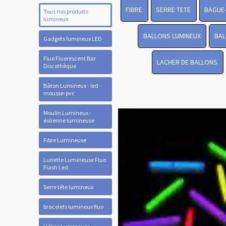
FIBRE
SERRE TETE
BAGUE
Tous nos produits
lumineux
BALLONS LUMINEUX
BAL
Gadgets lumineux LED
Fluo Fluorescent Bar
LACHER DE BALLONS
Discothèque
Bâton Lumineux - led -
mousse-pvc
Moulin Lumineux -
éolienne lumineuse
Fibre Lumineuse
Lunette Lumineuse Fluo
Flash Led
Serre tête lumineux
bracelets lumineux fluo