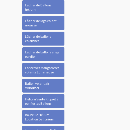
Lâcher de Ballons
hélium
Lâcher de logo volant
mousse
Lâcher de ballons
colombes
Lâcher de ballons ange
gardien
Lanternes Mongolfières
volante Lumineuse
Ballon volant air
swimmer
Hélium Vente Kit prêt à
gonfler les Ballons
Bouteille Hélium
Location Ballonium