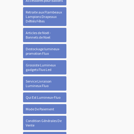
Accessoires pour Ballons
Retraite aux Flambeaux
Lampions Drapeaux
Défilés Fêtes
Articles de Noël -
Bonnets de Noel
Destockage lumineux-
promotion Fluo
Grossiste Lumineux
gadgets Fluo Led
Service Livraison
Lumineux Fluo
Qui Est Lumineux-Fluo
Mode De Paiement
Condition Générales De
Vente