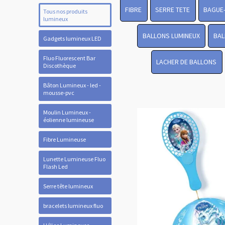
FIBRE
SERRE TETE
BAGUE
Tous nos produits
lumineux
BALLONS LUMINEUX
BAL
Gadgets lumineux LED
Fluo Fluorescent Bar
LACHER DE BALLONS
Discothèque
Bâton Lumineux - led -
mousse-pvc
Moulin Lumineux -
éolienne lumineuse
Fibre Lumineuse
Lunette Lumineuse Fluo
Flash Led
Serre tête lumineux
bracelets lumineux fluo