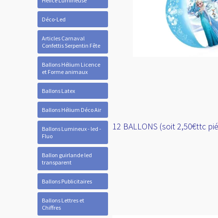
Hélice Lumineuse
Déco-Led
Articles Carnaval
Confettis Serpentin Fête
Ballons Hélium Licence
et Forme animaux
Ballons Latex
Ballons Hélium Déco Air
12 BALLONS (soit 2,50€ttc pi
Ballons Lumineux - led -
Fluo
Ballon guirlande led
transparent
Ballons Publicitaires
Ballons Lettres et
Chiffres