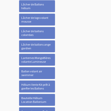
Lâcher de Ballons
hélium
Lâcher de logo volant
mousse
Lâcher de ballons
colombes
Lâcher de ballons ange
gardien
Lanternes Mongolfières
volante Lumineuse
Ballon volant air
swimmer
Hélium Vente Kit prêt à
gonfler les Ballons
Bouteille Hélium
Location Ballonium