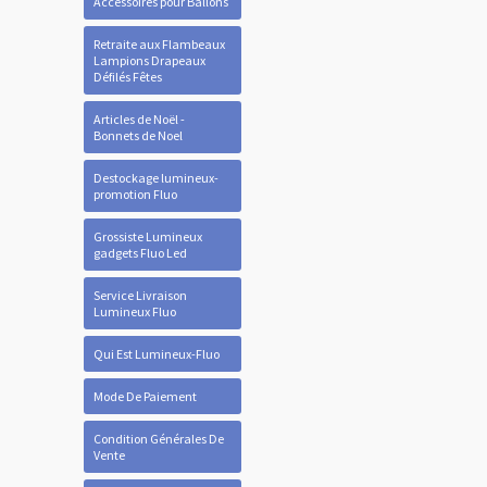
Accessoires pour Ballons
Retraite aux Flambeaux
Lampions Drapeaux
Défilés Fêtes
Articles de Noël -
Bonnets de Noel
Destockage lumineux-
promotion Fluo
Grossiste Lumineux
gadgets Fluo Led
Service Livraison
Lumineux Fluo
Qui Est Lumineux-Fluo
Mode De Paiement
Condition Générales De
Vente