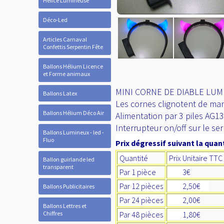
Hélice Lumineuse
Déco-Led
Articles Carnaval
Confettis Serpentin Fête
Ballons Hélium Licence
et Forme animaux
MINI CORNE DE DIABLE LUM
Ballons Latex
Les cornes clignotent de ma
Ballons Hélium Déco Air
Alimentation par 3 piles AG13
Interrupteur on/off sur le ser
Ballons Lumineux - led -
Fluo
Prix dégressif suivant la quant
Quantité
Prix Unitaire TTC
Ballon guirlande led
transparent
Par 1 pièce
3€
Par 12 pièces
2,50€
Ballons Publicitaires
Par 24 pièces
2,00€
Ballons Lettres et
Chiffres
Par 48 pièces
1,80€