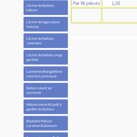
Par 96 pièces
1,50
Lâcher de Ballons
hélium
Lâcher de logo volant
mousse
Lâcher de ballons
colombes
Lâcher de ballons ange
gardien
Lanternes Mongolfières
volante Lumineuse
Ballon volant air
swimmer
Hélium Vente Kit prêt à
gonfler les Ballons
Bouteille Hélium
Location Ballonium