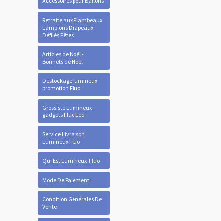
Accessoires pour Ballons
Retraite aux Flambeaux
Lampions Drapeaux
Défilés Fêtes
Articles de Noël -
Bonnets de Noel
Destockage lumineux-
promotion Fluo
Grossiste Lumineux
gadgets Fluo Led
Service Livraison
Lumineux Fluo
Qui Est Lumineux-Fluo
Mode De Paiement
Condition Générales De
Vente