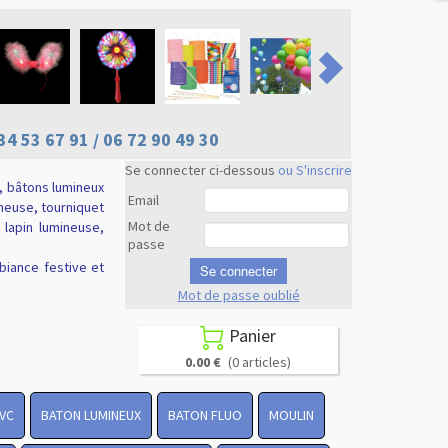
34 53 67 91 / 06 72 90 49 30
Se connecter ci-dessous
ou S'inscrire
, bâtons lumineux
Email
ineuse, tourniquet
Mot de
e lapin lumineuse,
passe
biance festive et
Se connecter
Mot de passe oublié
Revenir en
haut
Panier

0.00 €
(0 articles)
PVC
BATON LUMINEUX
BATON FLUO
MOULIN