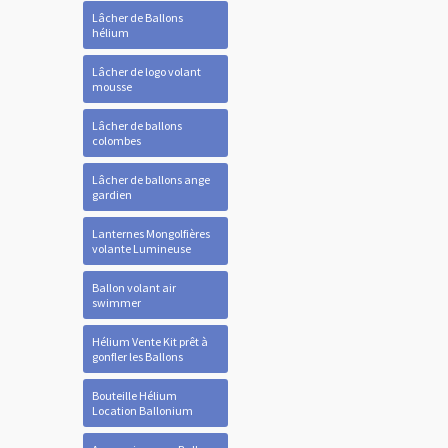
Lâcher de Ballons
hélium
Lâcher de logo volant
mousse
Lâcher de ballons
colombes
Lâcher de ballons ange
gardien
Lanternes Mongolfières
volante Lumineuse
Ballon volant air
swimmer
Hélium Vente Kit prêt à
gonfler les Ballons
Bouteille Hélium
Location Ballonium