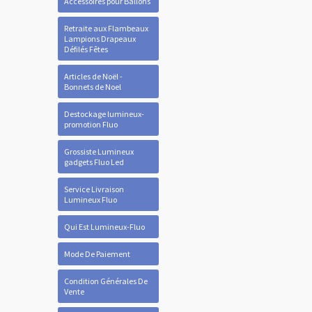
Accessoires pour Ballons
Retraite aux Flambeaux
Lampions Drapeaux
Défilés Fêtes
Articles de Noël -
Bonnets de Noel
Destockage lumineux-
promotion Fluo
Grossiste Lumineux
gadgets Fluo Led
Service Livraison
Lumineux Fluo
Qui Est Lumineux-Fluo
Mode De Paiement
Condition Générales De
Vente