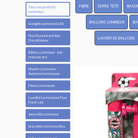
FIBRE
SERRE TETE
BAGUE
Tous nos produits
lumineux
BALLONS LUMINEUX
BA
Gadgets lumineux LED
Fluo Fluorescent Bar
LACHER DE BALLONS
Discothèque
Bâton Lumineux - led -
mousse-pvc
Moulin Lumineux -
éolienne lumineuse
Fibre Lumineuse
Lunette Lumineuse Fluo
Flash Led
Serre tête lumineux
bracelets lumineux fluo