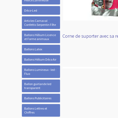
Hélice Lumineuse
Déco-Led
Articles Carnaval
Confettis Serpentin Fête
Ballons Hélium Licence
Corne de suporter avec sa r
et Forme animaux
Ballons Latex
Ballons Hélium Déco Air
Ballons Lumineux - led -
Fluo
Ballon guirlande led
transparent
Ballons Publicitaires
Ballons Lettres et
Chiffres