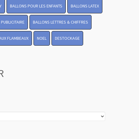
Y
BALLONS POUR LES ENFANTS
BALLONS LATEX
PUBLICITAIRE
BALLONS LETTRES & CHIFFRES
Revenir en
 AUX FLAMBEAUX
NOEL
DESTOCKAGE
haut
R