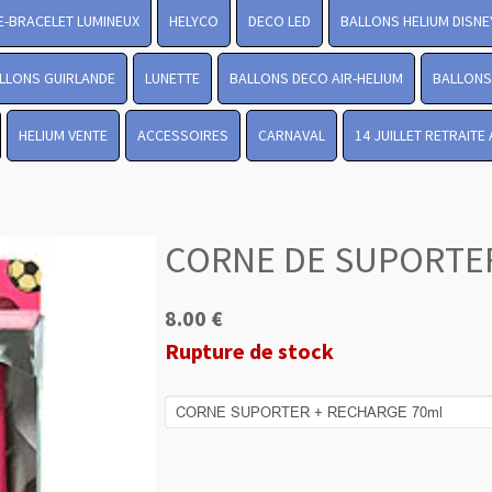
-BRACELET LUMINEUX
HELYCO
DECO LED
BALLONS HELIUM DISNE
LLONS GUIRLANDE
LUNETTE
BALLONS DECO AIR-HELIUM
BALLONS 
HELIUM VENTE
ACCESSOIRES
CARNAVAL
14 JUILLET RETRAITE
CORNE DE SUPORTE
8.00 €
Rupture de stock