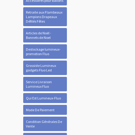
Accessoires pour Ballons
Retraite aux Flambeaux
Lampions Drapeaux
Défilés Fêtes
Articles de Noël -
Bonnets de Noel
Destockage lumineux-
promotion Fluo
Grossiste Lumineux
gadgets Fluo Led
Service Livraison
Lumineux Fluo
Qui Est Lumineux-Fluo
Mode De Paiement
Condition Générales De
Vente