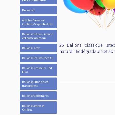
Hélice Lumineuse
Déco-Led
Articles Carnaval
Confettis Serpentin Fête
Ballons Hélium Licence
et Forme animaux
25 Ballons classique late
Ballons Latex
naturel:Biodégradable et sont
Ballons Hélium Déco Air
Ballons Lumineux - led -
Fluo
Ballon guirlande led
transparent
Ballons Publicitaires
Ballons Lettres et
Chiffres