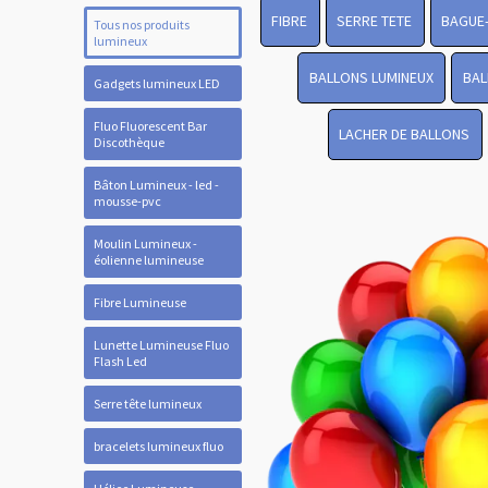
FIBRE
SERRE TETE
BAGUE
Tous nos produits
lumineux
BALLONS LUMINEUX
BAL
Gadgets lumineux LED
Fluo Fluorescent Bar
LACHER DE BALLONS
Discothèque
Bâton Lumineux - led -
mousse-pvc
Moulin Lumineux -
éolienne lumineuse
Fibre Lumineuse
Lunette Lumineuse Fluo
Flash Led
Serre tête lumineux
bracelets lumineux fluo