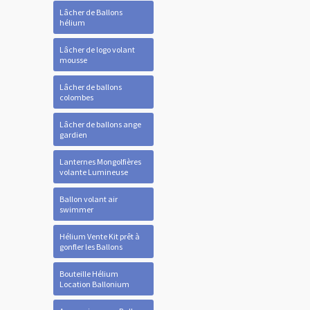
Lâcher de Ballons
hélium
Lâcher de logo volant
mousse
Lâcher de ballons
colombes
Lâcher de ballons ange
gardien
Lanternes Mongolfières
volante Lumineuse
Ballon volant air
swimmer
Hélium Vente Kit prêt à
gonfler les Ballons
Bouteille Hélium
Location Ballonium