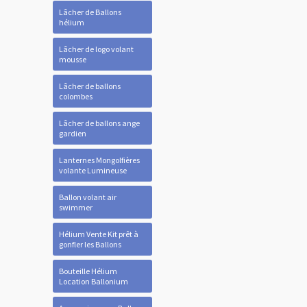
Lâcher de Ballons
hélium
Lâcher de logo volant
mousse
Lâcher de ballons
colombes
Lâcher de ballons ange
gardien
Lanternes Mongolfières
volante Lumineuse
Ballon volant air
swimmer
Hélium Vente Kit prêt à
gonfler les Ballons
Bouteille Hélium
Location Ballonium