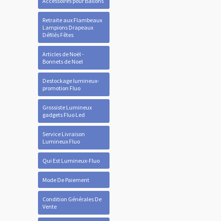
Accessoires pour Ballons
Retraite aux Flambeaux
Lampions Drapeaux
Défilés Fêtes
Articles de Noël -
Bonnets de Noel
Destockage lumineux-
promotion Fluo
Grossiste Lumineux
gadgets Fluo Led
Service Livraison
Lumineux Fluo
Qui Est Lumineux-Fluo
Mode De Paiement
Condition Générales De
Vente