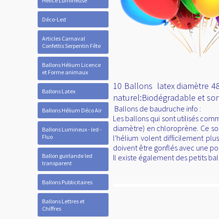
Hélice Lumineuse
Déco-Led
Articles Carnaval
Confettis Serpentin Fête
Ballons Hélium Licence
et Forme animaux
10 Ballons latex diamètre 48
Ballons Latex
naturel:Biodégradable et sont
Ballons de baudruche info :
Ballons Hélium Déco Air
Les ballons qui sont utilisés co
diamètre) en chloroprène. Ce sont
Ballons Lumineux - led -
Fluo
l'hélium volent difficilement pl
doivent être gonflés avec une p
Ballon guirlande led
Il existe également des petits ba
transparent
Ballons Publicitaires
Ballons Lettres et
Chiffres