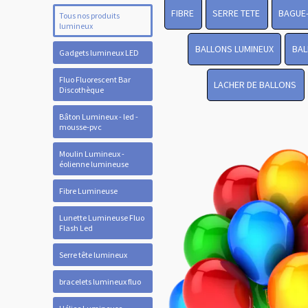
FIBRE
SERRE TETE
BAGUE
Tous nos produits
lumineux
BALLONS LUMINEUX
BAL
Gadgets lumineux LED
Fluo Fluorescent Bar
LACHER DE BALLONS
Discothèque
Bâton Lumineux - led -
mousse-pvc
Moulin Lumineux -
éolienne lumineuse
Fibre Lumineuse
Lunette Lumineuse Fluo
Flash Led
Serre tête lumineux
bracelets lumineux fluo