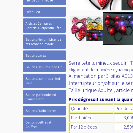
Hélice Lumineuse
Déco-Led
Articles Carnaval
Confettis Serpentin Fête
Ballons Hélium Licence
et Forme animaux
Ballons Latex
Serre tête lumineux sequin
T
Ballons Hélium Déco Air
clignotent de manière dynamiqu
Alimentation par 3 piles AG13
Ballons Lumineux - led -
Interrupteur on/off sur le ser
Fluo
Taille unique Adulte , articl
Ballon guirlande led
Prix dégressif suivant la quant
transparent
Quantité
Prix Unit
Ballons Publicitaires
Par 1 pièce
3,00
Ballons Lettres et
Par 12 pièces
2,5
Chiffres