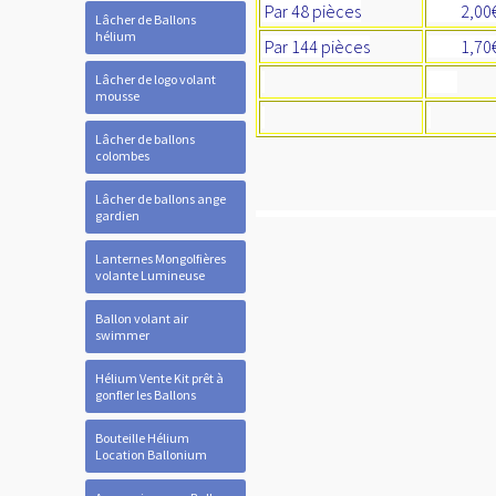
Par 48 pièces
2,00
Lâcher de Ballons
hélium
Par 144 pièces
1,70
Lâcher de logo volant
mousse
Lâcher de ballons
colombes
Lâcher de ballons ange
gardien
Lanternes Mongolfières
volante Lumineuse
Ballon volant air
swimmer
Hélium Vente Kit prêt à
gonfler les Ballons
Bouteille Hélium
Location Ballonium