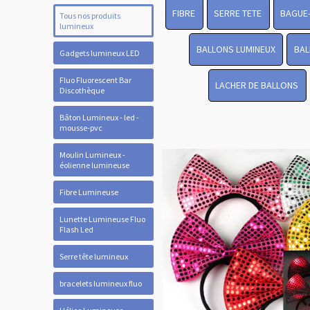
FIBRE
SERRE TETE
BAGUE
Tous nos produits
lumineux
BALLONS LUMINEUX
BAL
Gadgets lumineux LED
Fluo Fluorescent Bar
LACHER DE BALLONS
Discothèque
Bâton Lumineux - led -
mousse-pvc
Moulin Lumineux -
éolienne lumineuse
Fibre Lumineuse
Lunette Lumineuse Fluo
Flash Led
Serre tête lumineux
bracelets lumineux fluo