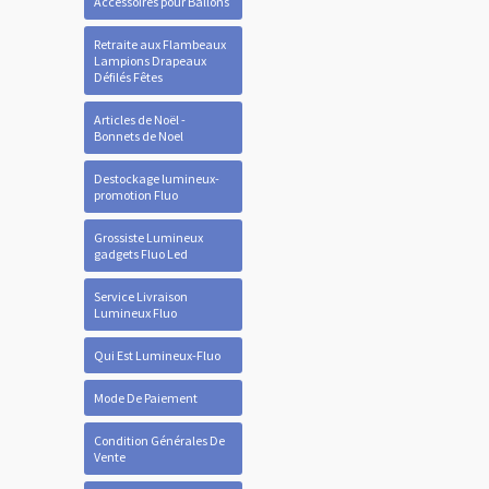
Accessoires pour Ballons
Retraite aux Flambeaux
Lampions Drapeaux
Défilés Fêtes
Articles de Noël -
Bonnets de Noel
Destockage lumineux-
promotion Fluo
Grossiste Lumineux
gadgets Fluo Led
Service Livraison
Lumineux Fluo
Qui Est Lumineux-Fluo
Mode De Paiement
Condition Générales De
Vente