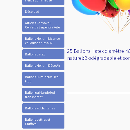
Hélice Lumineuse
Déco-Led
Articles Carnaval
Confettis Serpentin Fête
Ballons Hélium Licence
et Forme animaux
25 Ballons latex diamètre 48
Ballons Latex
naturel:Biodégradable et sont
Ballons Hélium Déco Air
Ballons Lumineux - led -
Fluo
Ballon guirlande led
transparent
Ballons Publicitaires
Ballons Lettres et
Chiffres