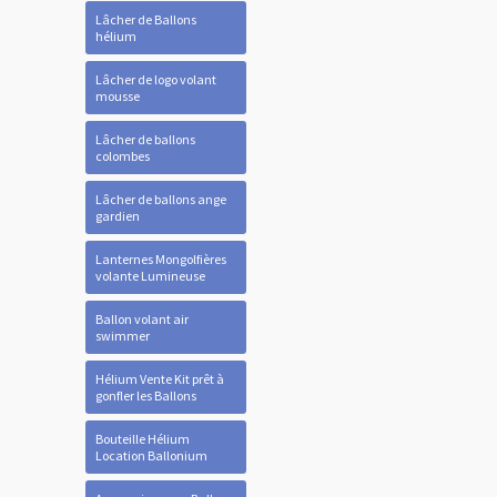
Lâcher de Ballons
hélium
Lâcher de logo volant
mousse
Lâcher de ballons
colombes
Lâcher de ballons ange
gardien
Lanternes Mongolfières
volante Lumineuse
Ballon volant air
swimmer
Hélium Vente Kit prêt à
gonfler les Ballons
Bouteille Hélium
Location Ballonium