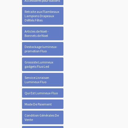
Accessoires pour Ballons
Retraite aux Flambeaux
Lampions Drapeaux
Défilés Fêtes
Articles de Noël -
Bonnets de Noel
Destockage lumineux-
promotion Fluo
Grossiste Lumineux
gadgets Fluo Led
Service Livraison
Lumineux Fluo
Qui Est Lumineux-Fluo
Mode De Paiement
Condition Générales De
Vente