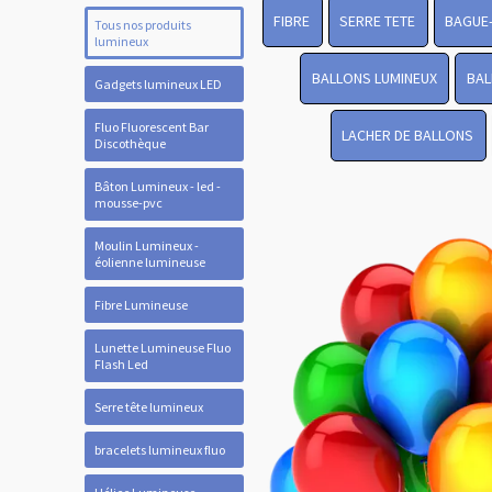
FIBRE
SERRE TETE
BAGUE
Tous nos produits
lumineux
BALLONS LUMINEUX
BAL
Gadgets lumineux LED
Fluo Fluorescent Bar
LACHER DE BALLONS
Discothèque
Bâton Lumineux - led -
mousse-pvc
Moulin Lumineux -
éolienne lumineuse
Fibre Lumineuse
Lunette Lumineuse Fluo
Flash Led
Serre tête lumineux
bracelets lumineux fluo