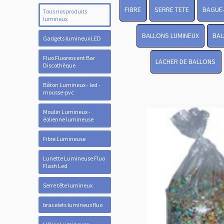
FIBRE
SERRE TETE
BAGUE
Tous nos produits
lumineux
BALLONS LUMINEUX
BAL
Gadgets lumineux LED
Fluo Fluorescent Bar
LACHER DE BALLONS
Discothèque
Bâton Lumineux - led -
mousse-pvc
Moulin Lumineux -
éolienne lumineuse
Fibre Lumineuse
Lunette Lumineuse Fluo
Flash Led
Serre tête lumineux
bracelets lumineux fluo