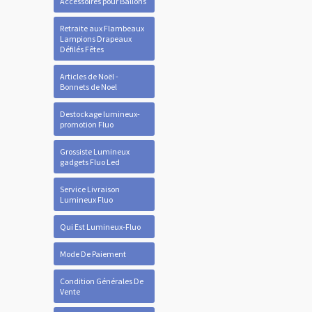
Accessoires pour Ballons
Retraite aux Flambeaux
Lampions Drapeaux
Défilés Fêtes
Articles de Noël -
Bonnets de Noel
Destockage lumineux-
promotion Fluo
Grossiste Lumineux
gadgets Fluo Led
Service Livraison
Lumineux Fluo
Qui Est Lumineux-Fluo
Mode De Paiement
Condition Générales De
Vente