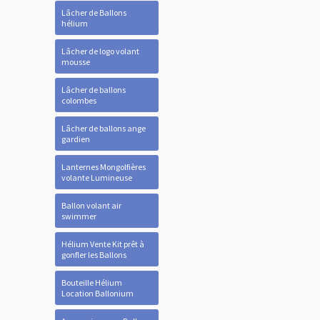
Lâcher de Ballons
hélium
Lâcher de logo volant
mousse
Lâcher de ballons
colombes
Lâcher de ballons ange
gardien
Lanternes Mongolfières
volante Lumineuse
Ballon volant air
swimmer
Hélium Vente Kit prêt à
gonfler les Ballons
Bouteille Hélium
Location Ballonium