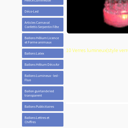
Hélice Lumineuse
Déco-Led
Articles Carnaval
Confettis Serpentin Fête
Ballons Hélium Licence
et Forme animaux
10 Verres lumineux(style verre
Ballons Latex
Ballons Hélium Déco Air
Ballons Lumineux - led -
Fluo
Ballon guirlande led
transparent
Ballons Publicitaires
Ballons Lettres et
Chiffres