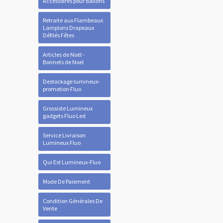
Accessoires pour Ballons
Retraite aux Flambeaux
Lampions Drapeaux
Défilés Fêtes
Articles de Noël -
Bonnets de Noel
Destockage lumineux-
promotion Fluo
Grossiste Lumineux
gadgets Fluo Led
Service Livraison
Lumineux Fluo
Qui Est Lumineux-Fluo
Mode De Paiement
Condition Générales De
Vente