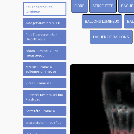
FIBRE
SERRE TETE
BAGUE
Tous nos produits
lumineux
BALLONS LUMINEUX
BAL
Gadgets lumineux LED
Fluo Fluorescent Bar
LACHER DE BALLONS
Discothèque
Bâton Lumineux - led -
mousse-pvc
Moulin Lumineux -
éolienne lumineuse
Fibre Lumineuse
Lunette Lumineuse Fluo
Flash Led
Serre tête lumineux
bracelets lumineux fluo