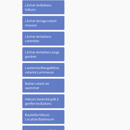
Lâcher de Ballons
hélium
Lâcher de logo volant
mousse
Lâcher de ballons
colombes
Lâcher de ballons ange
gardien
Lanternes Mongolfières
volante Lumineuse
Ballon volant air
swimmer
Hélium Vente Kit prêt à
gonfler les Ballons
Bouteille Hélium
Location Ballonium