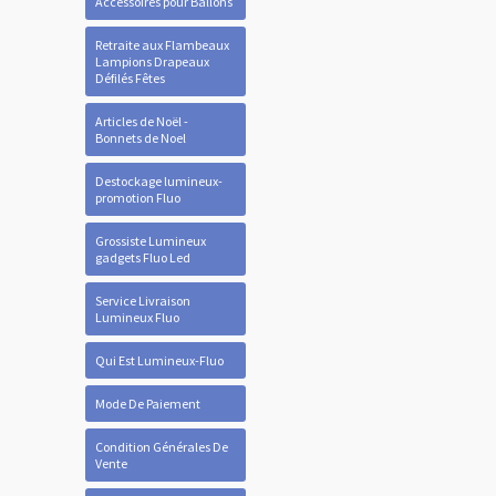
Accessoires pour Ballons
Retraite aux Flambeaux
Lampions Drapeaux
Défilés Fêtes
Articles de Noël -
Bonnets de Noel
Destockage lumineux-
promotion Fluo
Grossiste Lumineux
gadgets Fluo Led
Service Livraison
Lumineux Fluo
Qui Est Lumineux-Fluo
Mode De Paiement
Condition Générales De
Vente