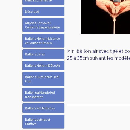
Hélice Lumineuse
Déco-Led
Articles Carnaval
Confettis Serpentin Fête
Ballons Hélium Licence
et Forme animaux
Mini ballon air avec tige et 
Ballons Latex
25 à 35cm suivant les modèl
Ballons Hélium Déco Air
Ballons Lumineux - led -
Fluo
Ballon guirlande led
transparent
Ballons Publicitaires
Ballons Lettres et
Chiffres