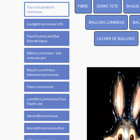
FIBRE
SERRE TETE
BAGUE
Tous nos produits
lumineux
BALLONS LUMINEUX
BAL
Gadgets lumineux LED
Fluo Fluorescent Bar
LACHER DE BALLONS
Discothèque
Bâton Lumineux - led -
mousse-pvc
Moulin Lumineux -
éolienne lumineuse
Fibre Lumineuse
Lunette Lumineuse Fluo
Flash Led
Serre tête lumineux
bracelets lumineux fluo