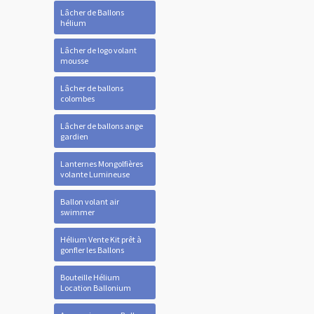
Lâcher de Ballons
hélium
Lâcher de logo volant
mousse
Lâcher de ballons
colombes
Lâcher de ballons ange
gardien
Lanternes Mongolfières
volante Lumineuse
Ballon volant air
swimmer
Hélium Vente Kit prêt à
gonfler les Ballons
Bouteille Hélium
Location Ballonium