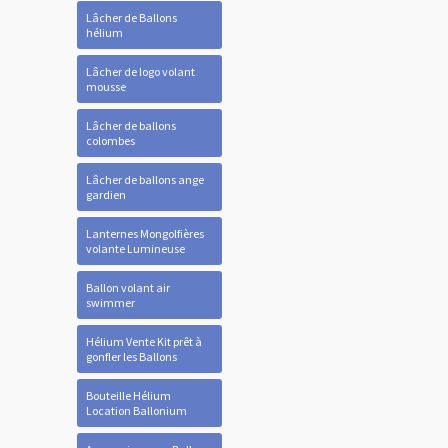
Lâcher de Ballons
hélium
Lâcher de logo volant
mousse
Lâcher de ballons
colombes
Lâcher de ballons ange
gardien
Lanternes Mongolfières
volante Lumineuse
Ballon volant air
swimmer
Hélium Vente Kit prêt à
gonfler les Ballons
Bouteille Hélium
Location Ballonium