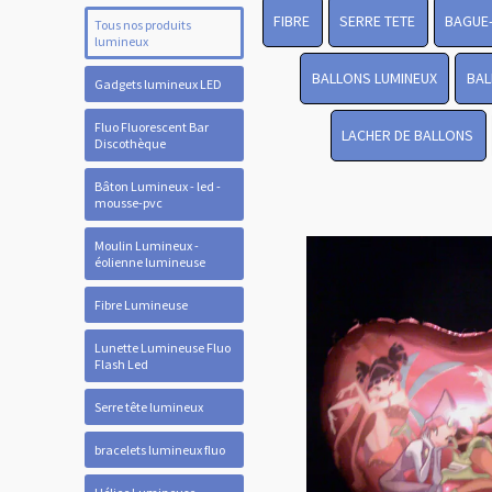
FIBRE
SERRE TETE
BAGUE
Tous nos produits
lumineux
BALLONS LUMINEUX
BAL
Gadgets lumineux LED
Fluo Fluorescent Bar
LACHER DE BALLONS
Discothèque
Bâton Lumineux - led -
mousse-pvc
Moulin Lumineux -
éolienne lumineuse
Fibre Lumineuse
Lunette Lumineuse Fluo
Flash Led
Serre tête lumineux
bracelets lumineux fluo