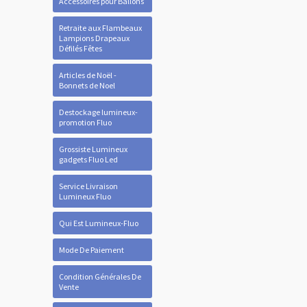
Accessoires pour Ballons
Retraite aux Flambeaux
Lampions Drapeaux
Défilés Fêtes
Articles de Noël -
Bonnets de Noel
Destockage lumineux-
promotion Fluo
Grossiste Lumineux
gadgets Fluo Led
Service Livraison
Lumineux Fluo
Qui Est Lumineux-Fluo
Mode De Paiement
Condition Générales De
Vente