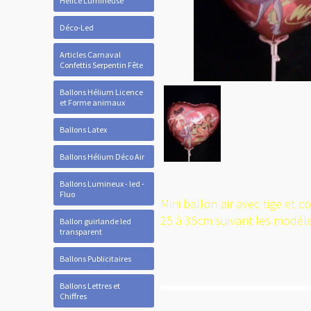
Hélice Lumineuse
Déco-Led
Articles Carnaval
Confettis Serpentin Fête
Ballons Hélium Licence
et Forme animaux
Ballons Latex
Ballons Hélium Déco Air
Ballons Lumineux - led -
Fluo
Mini ballon air avec tige et 
25 à 35cm suivant les modèl
Ballon guirlande led
transparent
Ballons Publicitaires
Ballons Lettres et
Chiffres