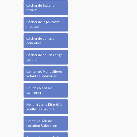
Lâcher de Ballons
hélium
Lâcher de logo volant
mousse
Lâcher de ballons
colombes
Lâcher de ballons ange
gardien
Lanternes Mongolfières
volante Lumineuse
Ballon volant air
swimmer
Hélium Vente Kit prêt à
gonfler les Ballons
Bouteille Hélium
Location Ballonium