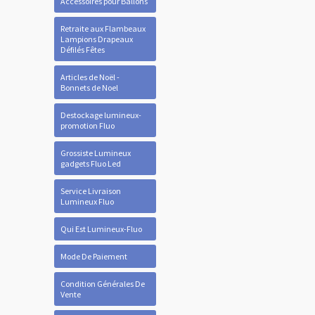
Accessoires pour Ballons
Retraite aux Flambeaux
Lampions Drapeaux
Défilés Fêtes
Articles de Noël -
Bonnets de Noel
Destockage lumineux-
promotion Fluo
Grossiste Lumineux
gadgets Fluo Led
Service Livraison
Lumineux Fluo
Qui Est Lumineux-Fluo
Mode De Paiement
Condition Générales De
Vente