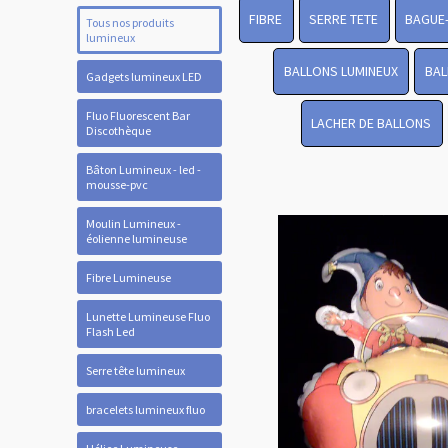
FIBRE
SERRE TETE
BAGUE
Tous nos produits
lumineux
BALLONS LUMINEUX
BAL
Gadgets lumineux LED
Fluo Fluorescent Bar
LACHER DE BALLONS
Discothèque
Bâton Lumineux - led -
mousse-pvc
Moulin Lumineux -
éolienne lumineuse
Fibre Lumineuse
Lunette Lumineuse Fluo
Flash Led
Serre tête lumineux
bracelets lumineux fluo