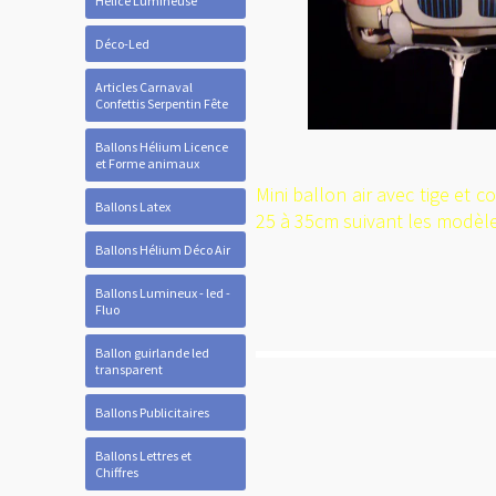
Hélice Lumineuse
Déco-Led
Articles Carnaval
Confettis Serpentin Fête
Ballons Hélium Licence
et Forme animaux
Mini ballon air avec tige et 
Ballons Latex
25 à 35cm suivant les modèl
Ballons Hélium Déco Air
Ballons Lumineux - led -
Fluo
Ballon guirlande led
transparent
Ballons Publicitaires
Ballons Lettres et
Chiffres