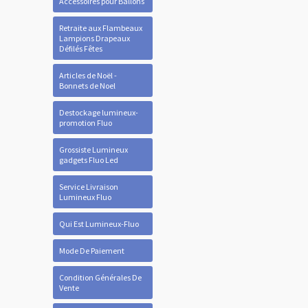
Accessoires pour Ballons
Retraite aux Flambeaux
Lampions Drapeaux
Défilés Fêtes
Articles de Noël -
Bonnets de Noel
Destockage lumineux-
promotion Fluo
Grossiste Lumineux
gadgets Fluo Led
Service Livraison
Lumineux Fluo
Qui Est Lumineux-Fluo
Mode De Paiement
Condition Générales De
Vente