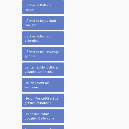
Lâcher de Ballons
hélium
Lâcher de logo volant
mousse
Lâcher de ballons
colombes
Lâcher de ballons ange
gardien
Lanternes Mongolfières
volante Lumineuse
Ballon volant air
swimmer
Hélium Vente Kit prêt à
gonfler les Ballons
Bouteille Hélium
Location Ballonium