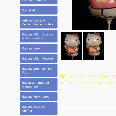
Hélice Lumineuse
Déco-Led
Articles Carnaval
Confettis Serpentin Fête
Ballons Hélium Licence
et Forme animaux
Ballons Latex
Ballons Hélium Déco Air
Ballons Lumineux - led -
Fluo
Mini ballon air avec tige et 
25 à 35cm suivant les modèl
Ballon guirlande led
transparent
Ballons Publicitaires
Ballons Lettres et
Chiffres