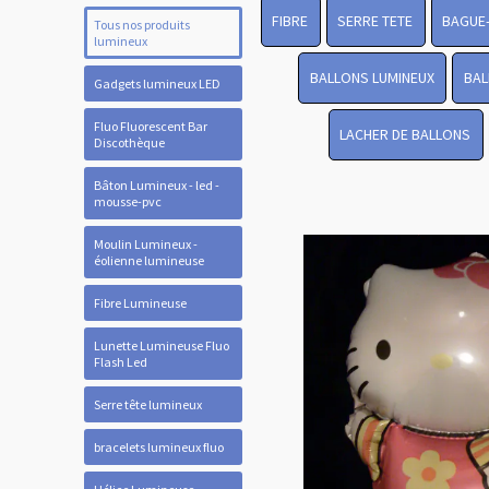
FIBRE
SERRE TETE
BAGUE
Tous nos produits
lumineux
BALLONS LUMINEUX
BAL
Gadgets lumineux LED
Fluo Fluorescent Bar
LACHER DE BALLONS
Discothèque
Bâton Lumineux - led -
mousse-pvc
Moulin Lumineux -
éolienne lumineuse
Fibre Lumineuse
Lunette Lumineuse Fluo
Flash Led
Serre tête lumineux
bracelets lumineux fluo