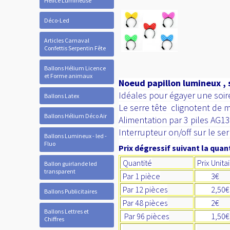
Hélice Lumineuse
Déco-Led
Articles Carnaval
Confettis Serpentin Fête
Ballons Hélium Licence
et Forme animaux
Noeud papillon lumineux , 
Idéales pour égayer une soir
Ballons Latex
Le serre tête clignotent de 
Ballons Hélium Déco Air
Alimentation par 3 piles AG13
Interrupteur on/off sur le serr
Ballons Lumineux - led -
Fluo
Prix dégressif suivant la quant
Quantité
Prix Unita
Ballon guirlande led
transparent
Par 1 pièce
3€
Par 12 pièces
2,50
Ballons Publicitaires
Par 48 pièces
2€
Ballons Lettres et
Par 96 pièces
1,50€
Chiffres