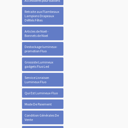
Accessoires pour Ballons
Retraite aux Flambeaux
Lampions Drapeaux
Défilés Fêtes
Articles de Noël -
Bonnets de Noel
Destockage lumineux-
promotion Fluo
Grossiste Lumineux
gadgets Fluo Led
Service Livraison
Lumineux Fluo
Qui Est Lumineux-Fluo
Mode De Paiement
Condition Générales De
Vente