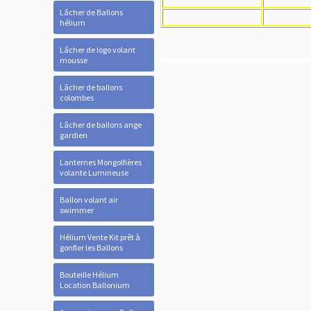
Lâcher de Ballons
hélium
Lâcher de logo volant
mousse
Lâcher de ballons
colombes
Lâcher de ballons ange
gardien
Lanternes Mongolfières
volante Lumineuse
Ballon volant air
swimmer
Hélium Vente Kit prêt à
gonfler les Ballons
Bouteille Hélium
Location Ballonium