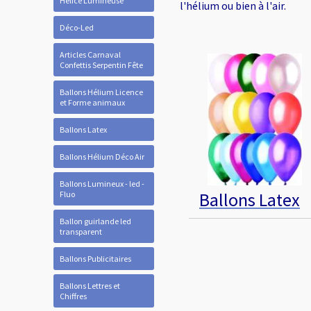
Hélice Lumineuse
l'hélium ou bien à l'air.
Déco-Led
Articles Carnaval
Confettis Serpentin Fête
Ballons Hélium Licence
et Forme animaux
Ballons Latex
Ballons Hélium Déco Air
Ballons Lumineux - led -
Ballons Latex
Fluo
Ballon guirlande led
transparent
Ballons Publicitaires
Ballons Lettres et
Chiffres