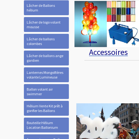
Lâcher de Ballons
hélium
Lâcher de logo volant
mousse
Lâcher de ballons
colombes
Accessoires
Lâcher de ballons ange
gardien
Lanternes Mongolfières
volante Lumineuse
Ballon volant air
swimmer
Hélium Vente Kit prêt à
gonfler les Ballons
Bouteille Hélium
Location Ballonium