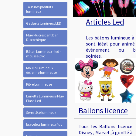
Tous nos produits
lumineux
Articles Led
Gadgets lumineux LED
Fluo Fluorescent Bar
Les bâtons lumineux à 
Discothèque
sont idéal pour animé
événement ou bi
Bâton Lumineux - led -
soirées.
mousse-pvc
Moulin Lumineux -
éolienne lumineuse
Fibre Lumineuse
Lunette Lumineuse Fluo
Flash Led
Ballons licence
Serre tête lumineux
bracelets lumineux fluo
Tous les Ballons licence
Disney , Marvel ,à gonflé à