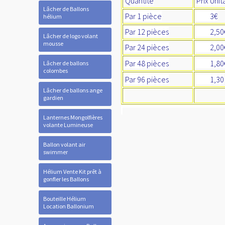
Quantité
Prix Unit
Lâcher de Ballons
Par 1 pièce
3€
hélium
Par 12 pièces
2,5
Lâcher de logo volant
mousse
Par 24 pièces
2,00
Par 48 pièces
1,80
Lâcher de ballons
colombes
Par 96 pièces
1,30
Lâcher de ballons ange
gardien
Lanternes Mongolfières
volante Lumineuse
Ballon volant air
swimmer
Hélium Vente Kit prêt à
gonfler les Ballons
Bouteille Hélium
Location Ballonium