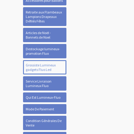
Accessoires pour Ballons
Retraite aux Flambeaux
Lampions Drapeaux
Défilés Fêtes
Articles de Noël -
Bonnets de Noel
Destockage lumineux-
promotion Fluo
Grossiste Lumineux
gadgets Fluo Led
Service Livraison
Lumineux Fluo
Qui Est Lumineux-Fluo
Mode De Paiement
Condition Générales De
Vente