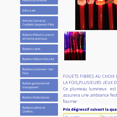
Hélice Lumineuse
Déco-Led
Articles Carnaval
Confettis Serpentin Fête
Ballons Hélium Licence
et Forme animaux
Ballons Latex
Ballons Hélium Déco Air
Ballons Lumineux - led -
Fluo
FOUETS FIBRES AU CHOIX
LA FOIS,PLUSIEURS JEUX 
Ballon guirlande led
transparent
Ce plumeau lumineux est l
assurera une ambiance festi
Ballons Publicitaires
fournie
Ballons Lettres et
Prix dégressif suivant la quan
Chiffres