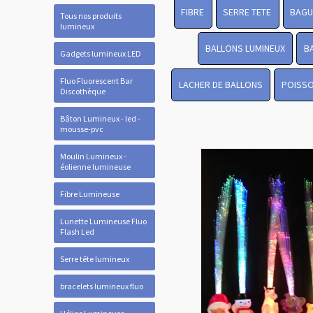
FIBRE
SERRE TETE
BAGU
Tous nos produits
lumineux
BALLONS LUMINEUX
B
Gadgets lumineux LED
Fluo Fluorescent Bar
LACHER DE BALLONS
POISSO
Discothèque
Bâton Lumineux - led -
mousse-pvc
Moulin Lumineux -
éolienne lumineuse
Fibre Lumineuse
Lunette Lumineuse Fluo
Flash Led
Serre tête lumineux
bracelets lumineux fluo