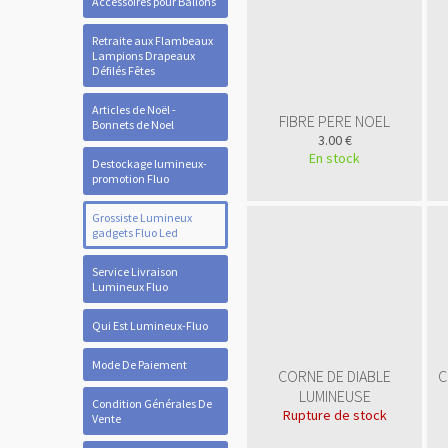
Accessoires pour Ballons
Retraite aux Flambeaux
Lampions Drapeaux
Défilés Fêtes
Articles de Noël -
FIBRE PERE NOEL
Bonnets de Noel
3.00 €
En stock
Destockage lumineux-
promotion Fluo
Grossiste Lumineux
gadgets Fluo Led
Service Livraison
Lumineux Fluo
Qui Est Lumineux-Fluo
Mode De Paiement
CORNE DE DIABLE
C
LUMINEUSE
Condition Générales De
Rupture de stock
Vente