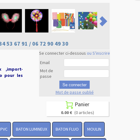
34 53 67 91 / 06 72 90 49 30
Se connecter ci-dessous
ou S'inscrire
Email
x ,import-
Mot de
uo pour les
passe
Se connecter
Mot de passe oublié
Revenir en
haut
Panier

0.00 €
(0 articles)
 PVC
BATON LUMINEUX
BATON FLUO
MOULIN