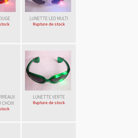
OUGE
LUNETTE LED MULTI
stock
Rupture de stock
<a
ARREAUX
LUNETTE VERTE
href="
http://www.public
U CHOIX
Rupture de stock
gratuite.fr/
"
stock
title="Annuaire
référencement
gratuit">
<img