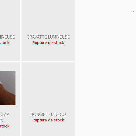
src="
http://www.publicit
gratuite.fr/img/color/bl
alt="Annuaire
referencement"
style="border:0"/>
</a>
MINEUSE
CRAVATTE LUMINEUSE
stock
Rupture de stock
CLAP
BOUGIE LED DECO
UX
Rupture de stock
stock