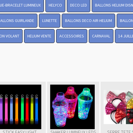
UE-BRACELET LUMINEUX
HELYCO
DECO LED
BALLONS HELIUM DIS
BALLONS GUIRLANDE
LUNETTE
BALLONS DECO AIR-HELIUM
BALLON
ON VOLANT
HELIUM VENTE
ACCESSOIRES
CARNAVAL
14 JUIL
STICK EASY LIGHT
SHAKER LUMINEUX LEDS
SERRE TETE 