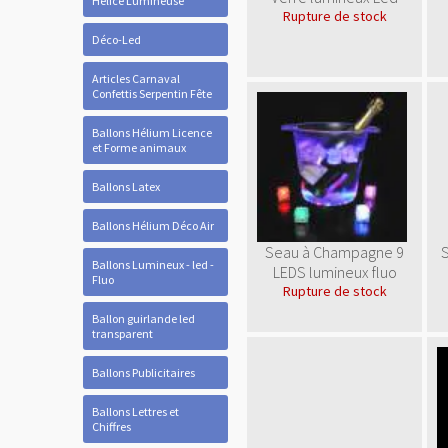
Hélice Lumineuse
Rupture de stock
Déco-Led
Articles Carnaval
Confettis Serpentin Fête
Ballons Hélium Licence
et Forme animaux
Ballons Latex
Ballons Hélium Déco Air
Seau à Champagne 9
Ballons Lumineux - led -
LEDS lumineux fluo
Fluo
Rupture de stock
Ballon guirlande led
transparent
Ballons Publicitaires
Ballons Lettres et
Chiffres