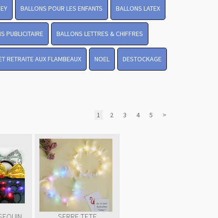
NEY
BALLONS POUR LES ENFANTS
BALLONS LATEX
S PUBLICITAIRE
BALLONS LETTRES & CHIFFRES
LET RETRAITE AUX FLAMBEAUX
NOEL
DESTOCKAGE
1
2
3
4
5
>
SEQUIN
SERRE TETE