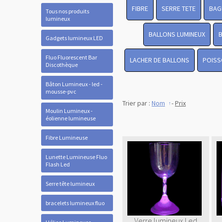
FIBRE
SERRE TETE
BAG
Tous nos produits
lumineux
BALLONS LUMINEUX
Gadgets lumineux LED
Fluo Fluorescent Bar
LACHER DE BALLONS
POISS
Discothèque
Bâton Lumineux - led -
mousse-pvc
Trier par :
Nom
-
Prix
Moulin Lumineux -
éolienne lumineuse
Fibre Lumineuse
Lunette Lumineuse Fluo
Flash Led
Serre tête lumineux
bracelets lumineux fluo
Verre lumineux Led