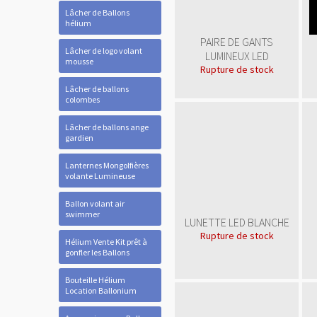
Lâcher de Ballons
hélium
PAIRE DE GANTS
Lâcher de logo volant
LUMINEUX LED
mousse
Rupture de stock
Lâcher de ballons
colombes
Lâcher de ballons ange
gardien
Lanternes Mongolfières
volante Lumineuse
Ballon volant air
swimmer
LUNETTE LED BLANCHE
Rupture de stock
Hélium Vente Kit prêt à
gonfler les Ballons
Bouteille Hélium
Location Ballonium