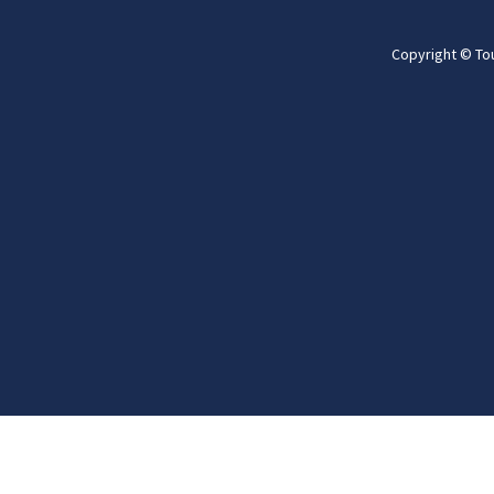
Copyright © To