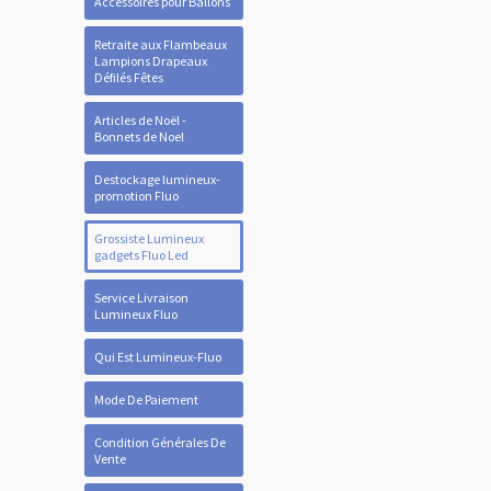
Accessoires pour Ballons
Retraite aux Flambeaux
Lampions Drapeaux
Défilés Fêtes
Articles de Noël -
Bonnets de Noel
Destockage lumineux-
promotion Fluo
Grossiste Lumineux
gadgets Fluo Led
Service Livraison
Lumineux Fluo
Qui Est Lumineux-Fluo
Mode De Paiement
Condition Générales De
Vente