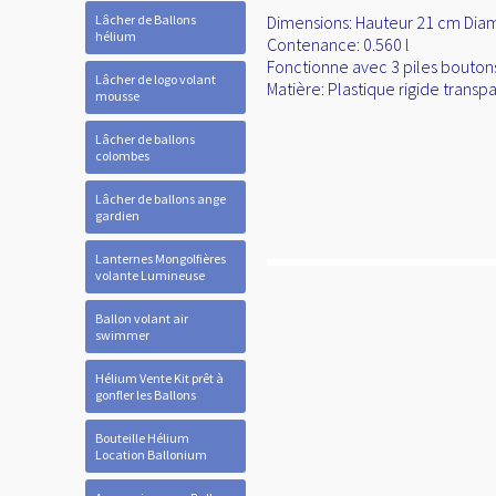
Lâcher de Ballons
Dimensions: Hauteur 21 cm Dia
hélium
Contenance: 0.560 l
Fonctionne avec 3 piles bouton
Lâcher de logo volant
Matière: Plastique rigide transp
mousse
Lâcher de ballons
colombes
Lâcher de ballons ange
gardien
Lanternes Mongolfières
volante Lumineuse
Ballon volant air
swimmer
Hélium Vente Kit prêt à
gonfler les Ballons
Bouteille Hélium
Location Ballonium