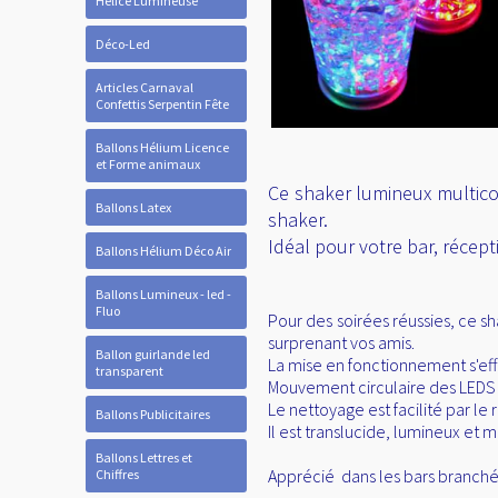
Hélice Lumineuse
Déco-Led
Articles Carnaval
Confettis Serpentin Fête
Ballons Hélium Licence
et Forme animaux
Ce shaker lumineux multico
Ballons Latex
shaker.
Idéal pour votre bar, récept
Ballons Hélium Déco Air
Ballons Lumineux - led -
Fluo
Pour des soirées réussies, ce s
surprenant vos amis.
Ballon guirlande led
La mise en fonctionnement s'effe
transparent
Mouvement circulaire des LEDS
Le nettoyage est facilité par le 
Ballons Publicitaires
Il est translucide, lumineux et m
Ballons Lettres et
Apprécié dans les bars branché
Chiffres