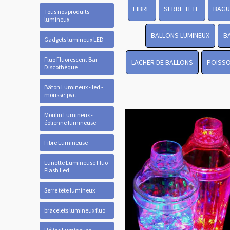
FIBRE
SERRE TETE
BAGU
Tous nos produits
lumineux
BALLONS LUMINEUX
B
Gadgets lumineux LED
Fluo Fluorescent Bar
LACHER DE BALLONS
POISSO
Discothèque
Bâton Lumineux - led -
mousse-pvc
Moulin Lumineux -
éolienne lumineuse
Fibre Lumineuse
Lunette Lumineuse Fluo
Flash Led
Serre tête lumineux
bracelets lumineux fluo