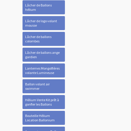
Lâcher de Ballons
hélium
Lâcher de logo volant
mousse
Lâcher de ballons
colombes
Lâcher de ballons ange
gardien
Lanternes Mongolfières
volante Lumineuse
Ballon volant air
swimmer
Hélium Vente Kit prêt à
gonfler les Ballons
Bouteille Hélium
Location Ballonium