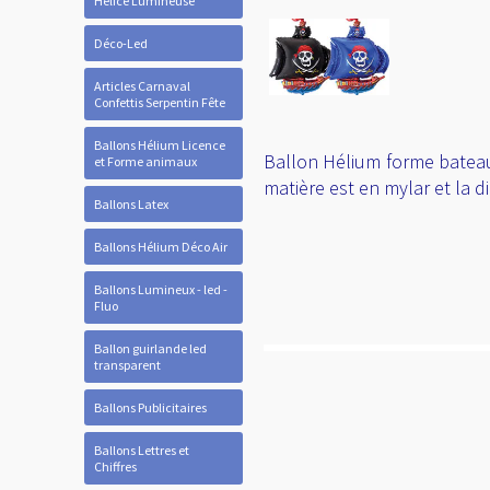
Hélice Lumineuse
Déco-Led
Articles Carnaval
Confettis Serpentin Fête
Ballons Hélium Licence
Ballon Hélium forme bateau d
et Forme animaux
matière est en mylar et la 
Ballons Latex
Ballons Hélium Déco Air
Ballons Lumineux - led -
Fluo
Ballon guirlande led
transparent
Ballons Publicitaires
Ballons Lettres et
Chiffres