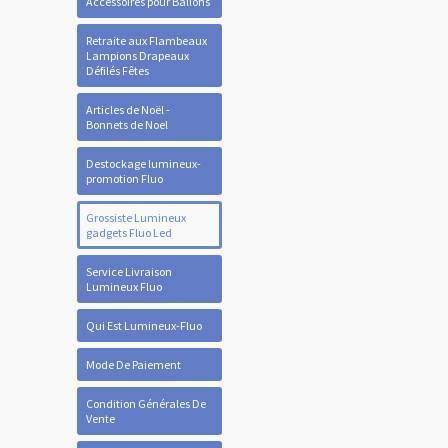
Accessoires pour Ballons
Retraite aux Flambeaux
Lampions Drapeaux
Défilés Fêtes
Articles de Noël -
Bonnets de Noel
Destockage lumineux-
promotion Fluo
Grossiste Lumineux
gadgets Fluo Led
Service Livraison
Lumineux Fluo
Qui Est Lumineux-Fluo
Mode De Paiement
Condition Générales De
Vente