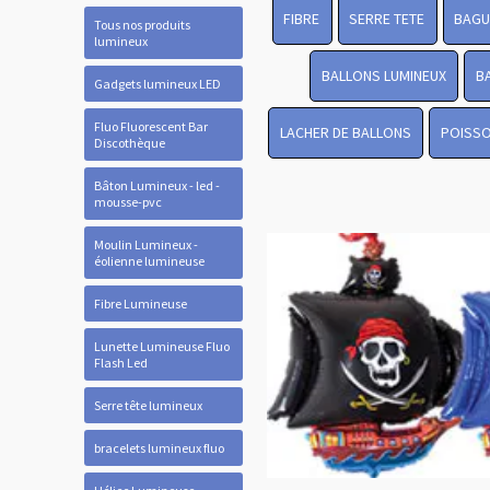
FIBRE
SERRE TETE
BAGU
Tous nos produits
lumineux
BALLONS LUMINEUX
B
Gadgets lumineux LED
Fluo Fluorescent Bar
LACHER DE BALLONS
POISSO
Discothèque
Bâton Lumineux - led -
mousse-pvc
Moulin Lumineux -
éolienne lumineuse
Fibre Lumineuse
Lunette Lumineuse Fluo
Flash Led
Serre tête lumineux
bracelets lumineux fluo