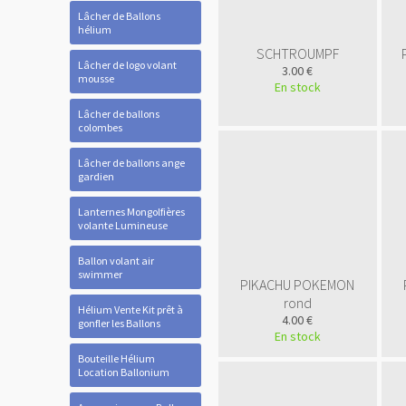
Lâcher de Ballons
hélium
SCHTROUMPF
Lâcher de logo volant
3.00 €
mousse
En stock
Lâcher de ballons
colombes
Lâcher de ballons ange
gardien
Lanternes Mongolfières
volante Lumineuse
Ballon volant air
swimmer
PIKACHU POKEMON
rond
Hélium Vente Kit prêt à
4.00 €
gonfler les Ballons
En stock
Bouteille Hélium
Location Ballonium