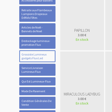
Accessoires pour Ballons
Retraite aux Flambeaux
Lampions Drapeaux
Défilés Fêtes
Articles de Noël -
PAPILLON
Bonnets de Noel
3.00 €
En stock
Destockage lumineux-
promotion Fluo
Grossiste Lumineux
gadgets Fluo Led
Service Livraison
Lumineux Fluo
Qui Est Lumineux-Fluo
Mode De Paiement
MIRACULOUS LADYBUG
3.00 €
Condition Générales De
En stock
Vente