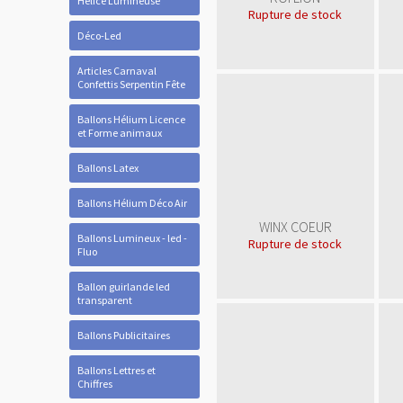
Hélice Lumineuse
Rupture de stock
Déco-Led
Articles Carnaval
Confettis Serpentin Fête
Ballons Hélium Licence
et Forme animaux
Ballons Latex
Ballons Hélium Déco Air
WINX COEUR
Ballons Lumineux - led -
Rupture de stock
Fluo
Ballon guirlande led
transparent
Ballons Publicitaires
Ballons Lettres et
Chiffres