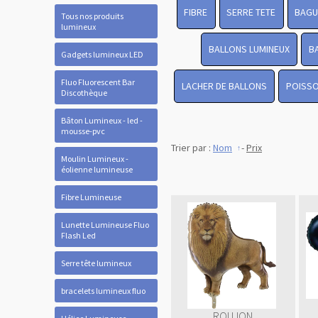
FIBRE
SERRE TETE
BAGU
Tous nos produits
lumineux
BALLONS LUMINEUX
B
Gadgets lumineux LED
Fluo Fluorescent Bar
LACHER DE BALLONS
POISSO
Discothèque
Bâton Lumineux - led -
mousse-pvc
Trier par :
Nom
-
Prix
Moulin Lumineux -
éolienne lumineuse
Fibre Lumineuse
Lunette Lumineuse Fluo
Flash Led
Serre tête lumineux
bracelets lumineux fluo
ROI LION