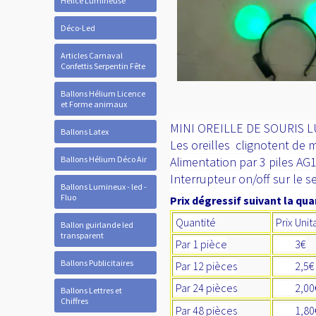
Hélice Lumineuse
Déco-Led
Articles Carnaval
Confettis Serpentin Fête
Ballons Hélium Licence
et Forme animaux
MINI OREILLE DE SOURIS 
Ballons Latex
Les oreilles clignotent de
Ballons Hélium Déco Air
Alimentation par 3 piles AG
Interrupteur on/off sur le se
Ballons Lumineux - led -
Fluo
Prix dégressif suivant la quan
Quantité
Prix Unit
Ballon guirlande led
transparent
Par 1 pièce
3€
Ballons Publicitaires
Par 12 pièces
2,5
Par 24 pièces
2,00
Ballons Lettres et
Chiffres
Par 48 pièces
1,80