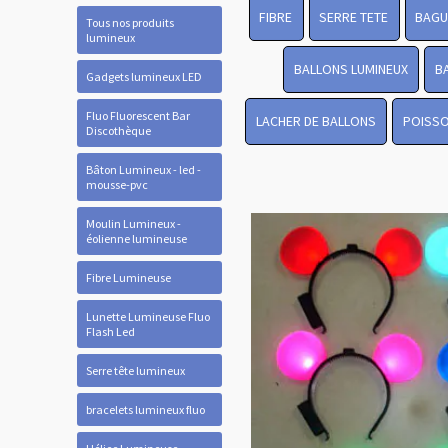
FIBRE
SERRE TETE
BAGU
Tous nos produits
lumineux
BALLONS LUMINEUX
B
Gadgets lumineux LED
Fluo Fluorescent Bar
LACHER DE BALLONS
POISSO
Discothèque
Bâton Lumineux - led -
mousse-pvc
Moulin Lumineux -
éolienne lumineuse
Fibre Lumineuse
Lunette Lumineuse Fluo
Flash Led
Serre tête lumineux
bracelets lumineux fluo