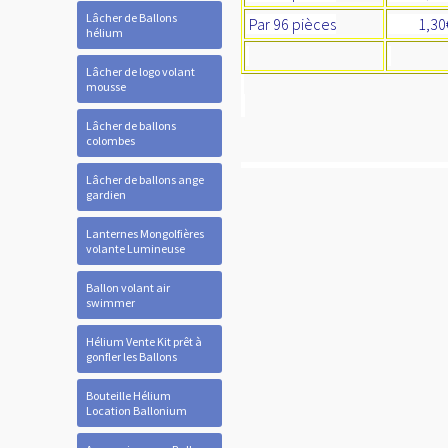
Lâcher de Ballons
Par 96 pièces
1,30
hélium
Lâcher de logo volant
mousse
Lâcher de ballons
colombes
Lâcher de ballons ange
gardien
Lanternes Mongolfières
volante Lumineuse
Ballon volant air
swimmer
Hélium Vente Kit prêt à
gonfler les Ballons
Bouteille Hélium
Location Ballonium