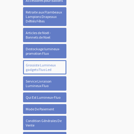
Accessoires pour Ballons
Retraite aux Flambeaux
Lampions Drapeaux
Défilés Fêtes
Articles de Noël -
Bonnets de Noel
Destockage lumineux-
promotion Fluo
Grossiste Lumineux
gadgets Fluo Led
Service Livraison
Lumineux Fluo
Qui Est Lumineux-Fluo
Mode De Paiement
Condition Générales De
Vente