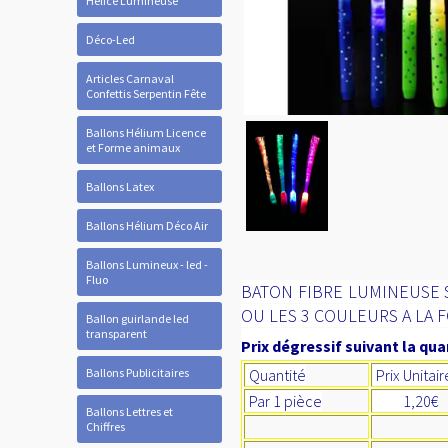
Hélice Lumineuse
Déco-Led
Articles Carnaval
Confettis Serpentin Fête
Ballons Hélium Licence
et Forme animaux
Ballons Latex
Ballons Hélium Déco Air
Ballons Lumineux - led -
Fluo
BATON FIBRE LUMINEUSE 
OU LES 3 COULEURS A LA 
Ballon guirlande led
transparent
Prix dégressif suivant la quan
Ballons Publicitaires
Quantité
Prix Unitai
Par 1 pièce
1,20€
Ballons Lettres et
Chiffres