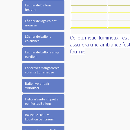
Lâcher de Ballons
hélium
Lâcher de logo volant
mousse
Lâcher de ballons
Ce plumeau lumineux est l
colombes
assurera une ambiance festi
fournie
Lâcher de ballons ange
gardien
Lanternes Mongolfières
volante Lumineuse
Ballon volant air
swimmer
Hélium Vente Kit prêt à
gonfler les Ballons
Bouteille Hélium
Location Ballonium