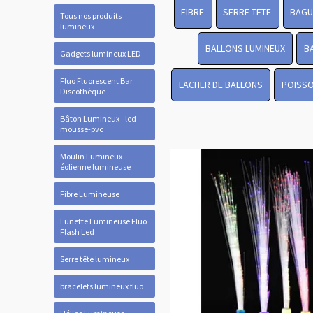
FIBRE
SERRE TETE
BAGU
Tous nos produits
lumineux
BALLONS LUMINEUX
B
Gadgets lumineux LED
Fluo Fluorescent Bar
LACHER DE BALLONS
POISSO
Discothèque
Bâton Lumineux - led -
mousse-pvc
Moulin Lumineux -
éolienne lumineuse
Fibre Lumineuse
Lunette Lumineuse Fluo
Flash Led
Serre tête lumineux
bracelets lumineux fluo