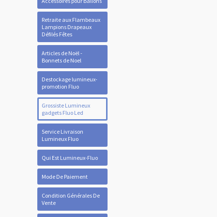
Accessoires pour Ballons
Retraite aux Flambeaux
Lampions Drapeaux
Défilés Fêtes
Articles de Noël -
Bonnets de Noel
Destockage lumineux-
promotion Fluo
Grossiste Lumineux
gadgets Fluo Led
Service Livraison
Lumineux Fluo
Qui Est Lumineux-Fluo
Mode De Paiement
Condition Générales De
Vente