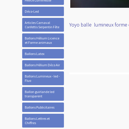
Hélice Lumineuse
Déco-Led
Articles Carnaval
Yoyo balle lumineux forme 
Confettis Serpentin Fête
Ballons Hélium Licence
et Forme animaux
Ballons Latex
Ballons Hélium Déco Air
Ballons Lumineux - led -
Fluo
Ballon guirlande led
transparent
Ballons Publicitaires
Ballons Lettres et
Chiffres