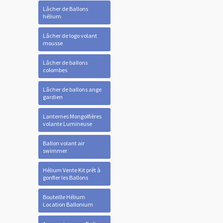
Lâcher de Ballons
hélium
Lâcher de logo volant
mousse
Lâcher de ballons
colombes
Lâcher de ballons ange
gardien
Lanternes Mongolfières
volante Lumineuse
Ballon volant air
swimmer
Hélium Vente Kit prêt à
gonfler les Ballons
Bouteille Hélium
Location Ballonium