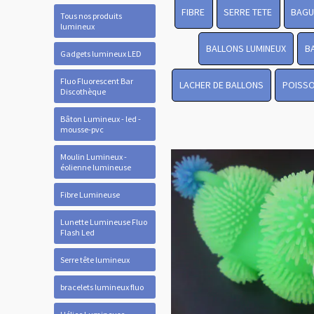
FIBRE
SERRE TETE
BAGU
Tous nos produits
lumineux
BALLONS LUMINEUX
B
Gadgets lumineux LED
Fluo Fluorescent Bar
LACHER DE BALLONS
POISSO
Discothèque
Bâton Lumineux - led -
mousse-pvc
Moulin Lumineux -
éolienne lumineuse
Fibre Lumineuse
Lunette Lumineuse Fluo
Flash Led
Serre tête lumineux
bracelets lumineux fluo