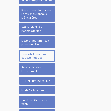
Accessoires pour Ballons
Retraite aux Flambeaux
Lampions Drapeaux
Défilés Fêtes
Articles de Noël -
Bonnets de Noel
Destockage lumineux-
promotion Fluo
Grossiste Lumineux
gadgets Fluo Led
Service Livraison
Lumineux Fluo
Qui Est Lumineux-Fluo
Mode De Paiement
Condition Générales De
Vente