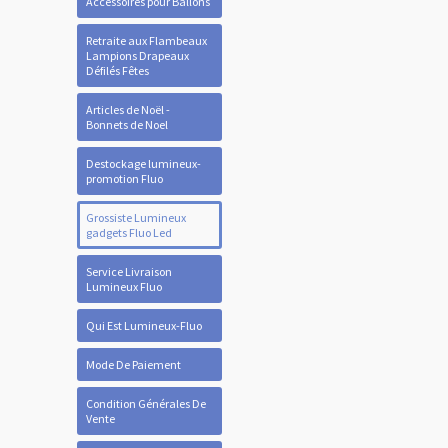
Accessoires pour Ballons
Retraite aux Flambeaux
Lampions Drapeaux
Défilés Fêtes
Articles de Noël -
Bonnets de Noel
Destockage lumineux-
promotion Fluo
Grossiste Lumineux
gadgets Fluo Led
Service Livraison
Lumineux Fluo
Qui Est Lumineux-Fluo
Mode De Paiement
Condition Générales De
Vente