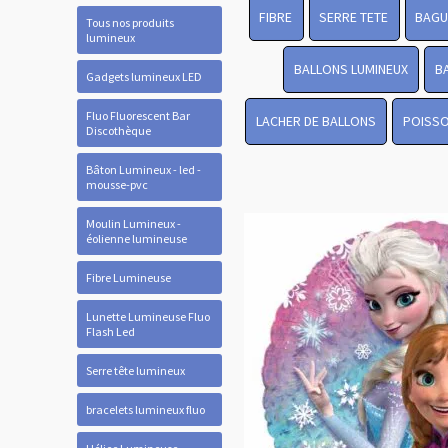
FIBRE
SERRE TETE
BAGU
Tous nos produits
lumineux
BALLONS LUMINEUX
B
Gadgets lumineux LED
Fluo Fluorescent Bar
LACHER DE BALLONS
POISSO
Discothèque
Bâton Lumineux - led -
mousse-pvc
Moulin Lumineux -
éolienne lumineuse
Fibre Lumineuse
Lunette Lumineuse Fluo
Flash Led
Serre tête lumineux
bracelets lumineux fluo