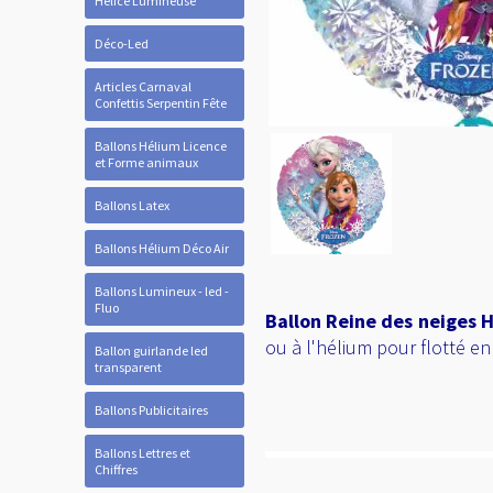
Hélice Lumineuse
Déco-Led
Articles Carnaval
Confettis Serpentin Fête
Ballons Hélium Licence
et Forme animaux
Ballons Latex
Ballons Hélium Déco Air
Ballons Lumineux - led -
Fluo
Ballon Reine des neiges 
ou à l'hélium pour flotté en l
Ballon guirlande led
transparent
Ballons Publicitaires
Ballons Lettres et
Chiffres