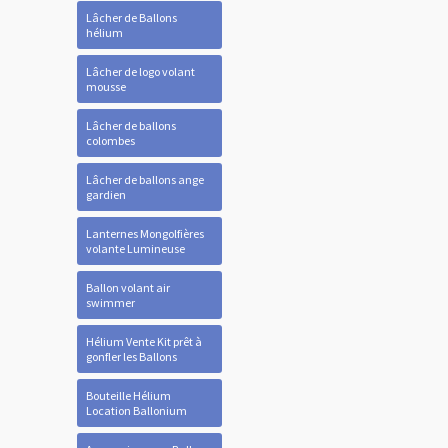
Lâcher de Ballons
hélium
Lâcher de logo volant
mousse
Lâcher de ballons
colombes
Lâcher de ballons ange
gardien
Lanternes Mongolfières
volante Lumineuse
Ballon volant air
swimmer
Hélium Vente Kit prêt à
gonfler les Ballons
Bouteille Hélium
Location Ballonium