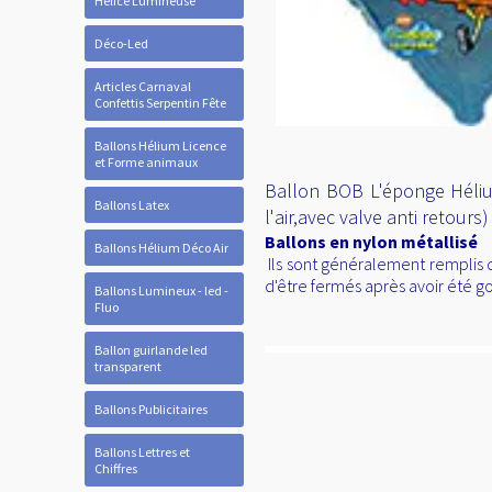
Hélice Lumineuse
Déco-Led
Articles Carnaval
Confettis Serpentin Fête
Ballons Hélium Licence
et Forme animaux
Ballon BOB L'éponge Hélium
Ballons Latex
l'air,avec valve anti retour
Ballons en nylon métallisé
Ballons Hélium Déco Air
Ils sont généralement remplis d
d'être fermés après avoir été go
Ballons Lumineux - led -
Fluo
Ballon guirlande led
transparent
Ballons Publicitaires
Ballons Lettres et
Chiffres