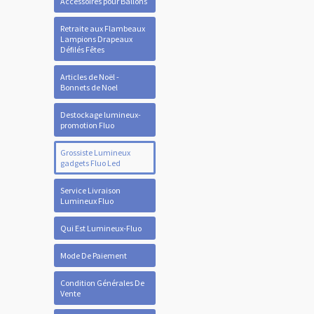
Accessoires pour Ballons
Retraite aux Flambeaux
Lampions Drapeaux
Défilés Fêtes
Articles de Noël -
Bonnets de Noel
Destockage lumineux-
promotion Fluo
Grossiste Lumineux
gadgets Fluo Led
Service Livraison
Lumineux Fluo
Qui Est Lumineux-Fluo
Mode De Paiement
Condition Générales De
Vente