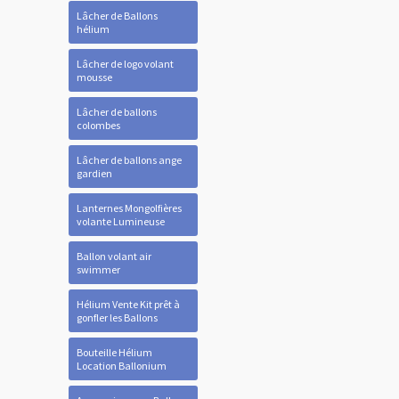
Lâcher de Ballons
hélium
Lâcher de logo volant
mousse
Lâcher de ballons
colombes
Lâcher de ballons ange
gardien
Lanternes Mongolfières
volante Lumineuse
Ballon volant air
swimmer
Hélium Vente Kit prêt à
gonfler les Ballons
Bouteille Hélium
Location Ballonium