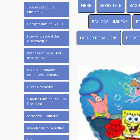
FIBRE
SERRE TETE
BAGU
Tous nos produits
lumineux
BALLONS LUMINEUX
B
Gadgets lumineux LED
Fluo Fluorescent Bar
LACHER DE BALLONS
POISSO
Discothèque
Bâton Lumineux - led -
mousse-pvc
Moulin Lumineux -
éolienne lumineuse
Fibre Lumineuse
Lunette Lumineuse Fluo
Flash Led
Serre tête lumineux
bracelets lumineux fluo